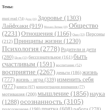
Темы:
Здоровье
(1303)
must read
(74)
Дети
(16)
Общество
Лайфхаки
(919)
Михаил Литвак
(18)
(2231)
Отношения
(1166)
Персоны
Ошо
(33)
Принципы жизни
(1230)
(212)
Психология
(2778)
Родители и дети
быть
(280)
бессознательное
(161)
Цели
(33)
счастливым
(1591)
воспитание
(52)
восприятие
(2267)
жизнь
деньги
(186)
(777)
изменить себя
жизнь - игра
(339)
(977)
книги
(97)
концентрация внимания
(77)
мышление
(1856)
наука
мотивация
(200)
осознанность
(3105)
(1288)
притча
(608)
работа
(278)
подсознание
(198)