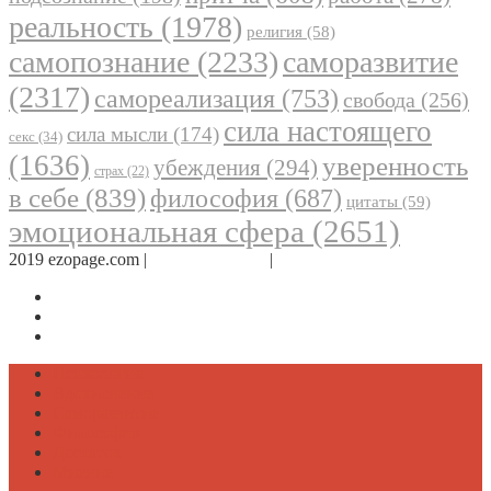
реальность
(1978)
религия
(58)
самопознание
(2233)
саморазвитие
(2317)
самореализация
(753)
свобода
(256)
сила настоящего
сила мысли
(174)
секс
(34)
(1636)
уверенность
убеждения
(294)
страх
(22)
в себе
(839)
философия
(687)
цитаты
(59)
эмоциональная сфера
(2651)
2019 ezopage.com |
Обратная связь
|
О проекте
Страница в Facebook
Дневник в Instagram
Канал Telegram
Психология
Вдохновение
Саморазвитие
Философия
Достаток
Мнение