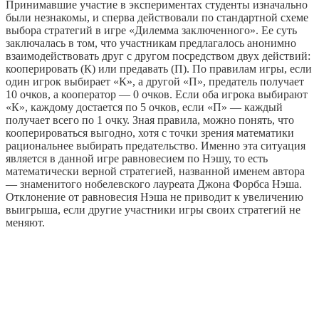
Принимавшие участие в экспериментах студенты изначально
были незнакомы, и сперва действовали по стандартной схеме
выбора стратегий в игре «Дилемма заключенного». Ее суть
заключалась в том, что участникам предлагалось анонимно
взаимодействовать друг с другом посредством двух действий:
кооперировать (К) или предавать (П). По правилам игры, если
один игрок выбирает «К», а другой «П», предатель получает
10 очков, а кооператор — 0 очков. Если оба игрока выбирают
«К», каждому достается по 5 очков, если «П» — каждый
получает всего по 1 очку. Зная правила, можно понять, что
кооперироваться выгодно, хотя с точки зрения математики
рациональнее выбирать предательство. Именно эта ситуация
является в данной игре равновесием по Нэшу, то есть
математически верной стратегией, названной именем автора
— знаменитого нобелевского лауреата Джона Форбса Нэша.
Отклонение от равновесия Нэша не приводит к увеличению
выигрыша, если другие участники игры своих стратегий не
меняют.