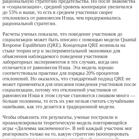
рациональную стратегию предательства. Но после знакомства
и «социализации», средний уровень кооперации увеличился
до 53% и выше, то есть в среднем участники скорее
отклонялись от равновесия Нэша, чем придерживались
рациональной стратегии.
Расчеты ученых показали, что поведение участников до
социализации может быть описано с помощью модели Quantal
Response Equilibrium (QRE). Концепция QRE возникла на
стыке теории игр и экспериментальной экономики для
объяснения наблюдаемого поведения участников
лабораторных экспериментов в тех случаях, когда оно
отличается от равновесия Нэша. Эта модель хорошо
соответствовала практике для порядка 20% процентов
отклонений. Но оказалось, что стандартный подход QRE не
может применяться для описания поведения участников после
социализации, потому что отклонений участников от
равновесия Нэша в этом случае становится слишком много —
больше половины, то есть их уже нельзя считать случайными
ошибками, как это делается в традиционной модели.
Чтобы объяснить эти результаты, ученые построили и
проанализировали теоретическую модель повторяющейся
игры «Дилемма заключенного». В ней каждый участник мог
реагировать только на то, какую стратегию (кооперировать