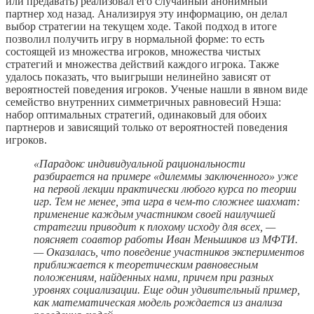
или предавать) реализовал его случайный анонимный
партнер ход назад. Анализируя эту информацию, он делал
выбор стратегии на текущем ходе. Такой подход в итоге
позволил получить игру в нормальной форме: то есть
состоящей из множества игроков, множества чистых
стратегий и множества действий каждого игрока. Также
удалось показать, что выигрыши нелинейно зависят от
вероятностей поведения игроков. Ученые нашли в явном виде
семейство внутренних симметричных равновесий Нэша:
набор оптимальных стратегий, одинаковый для обоих
партнеров и зависящий только от вероятностей поведения
игроков.
«Парадокс индивидуальной рациональности
разбирается на примере «дилеммы заключенного» уже
на первой лекции практически любого курса по теории
игр. Тем не менее, эта игра в чем-то сложнее шахмат:
применение каждым участником своей наилучшей
стратегии приводит к плохому исходу для всех, —
поясняет соавтор работы Иван Меньшиков из МФТИ.
— Оказалась, что поведение участников экспериментов
приближается к теоретическим равновесным
положениям, найденных нами, причем при разных
уровнях социализации. Еще один удивительный пример,
как математическая модель рождается из анализа