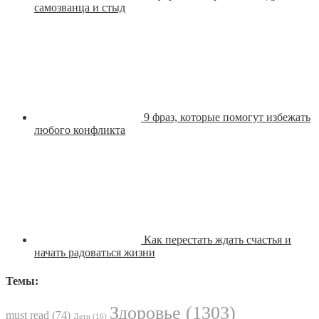
самозванца и стыд
9 фраз, которые помогут избежать
любого конфликта
Как перестать ждать счастья и
начать радоваться жизни
Темы:
Здоровье
(1303)
must read
(74)
Дети
(16)