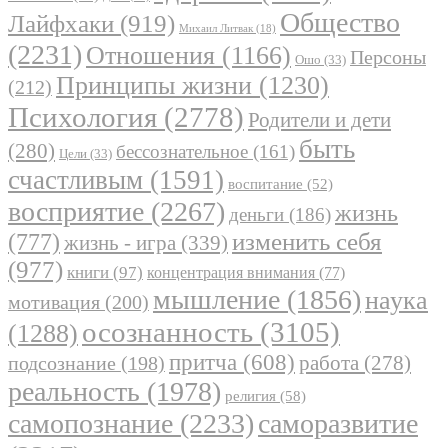
Общество
Лайфхаки
(919)
Михаил Литвак
(18)
(2231)
Отношения
(1166)
Персоны
Ошо
(33)
Принципы жизни
(1230)
(212)
Психология
(2778)
Родители и дети
быть
(280)
бессознательное
(161)
Цели
(33)
счастливым
(1591)
воспитание
(52)
восприятие
(2267)
жизнь
деньги
(186)
(777)
изменить себя
жизнь - игра
(339)
(977)
книги
(97)
концентрация внимания
(77)
мышление
(1856)
наука
мотивация
(200)
осознанность
(3105)
(1288)
притча
(608)
работа
(278)
подсознание
(198)
реальность
(1978)
религия
(58)
самопознание
(2233)
саморазвитие