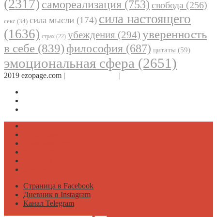
(2317)
самореализация
(753)
свобода
(256)
сила настоящего
сила мысли
(174)
секс
(34)
(1636)
уверенность
убеждения
(294)
страх
(22)
в себе
(839)
философия
(687)
цитаты
(59)
эмоциональная сфера
(2651)
2019 ezopage.com |
Обратная связь
|
О проекте
Страница в Facebook
Дневник в Instagram
Канал Telegram
Психология
Вдохновение
Саморазвитие
Философия
Достаток
Мнение
Страница в Facebook
Дневник в Instagram
Канал Telegram