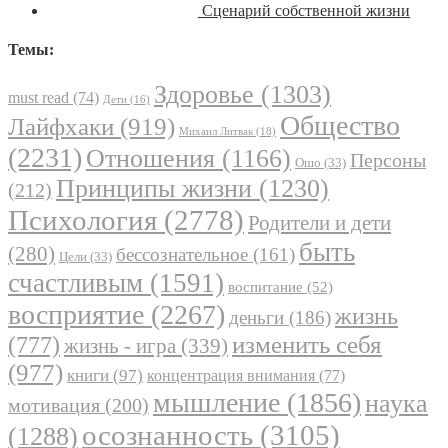
Сценарий собственной жизни
Темы:
Здоровье
(1303)
must read
(74)
Дети
(16)
Общество
Лайфхаки
(919)
Михаил Литвак
(18)
(2231)
Отношения
(1166)
Персоны
Ошо
(33)
Принципы жизни
(1230)
(212)
Психология
(2778)
Родители и дети
быть
(280)
бессознательное
(161)
Цели
(33)
счастливым
(1591)
воспитание
(52)
восприятие
(2267)
жизнь
деньги
(186)
(777)
изменить себя
жизнь - игра
(339)
(977)
книги
(97)
концентрация внимания
(77)
мышление
(1856)
наука
мотивация
(200)
осознанность
(3105)
(1288)