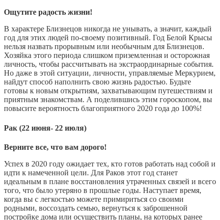
Ощутите радость жизни!
В характере Близнецов никогда не унывать, а значит, каждый
год для этих людей по-своему позитивный. Год Белой Крысы
нельзя назвать прорывным или необычным для Близнецов.
Хозяйка этого периода слишком приземленная и осторожная
личность, чтобы рассчитывать на экстраординарные события.
Но даже в этой ситуации, личности, управляемые Меркурием,
найдут способ наполнить свою жизнь радостью. Будьте
готовы к новым открытиям, захватывающим путешествиям и
приятным знакомствам. А поделившись этим гороскопом, вы
повысите вероятность благоприятного 2020 года до 100%!
Рак (22 июня- 22 июля)
Верните все, что вам дорого!
Успех в 2020 году ожидает тех, кто готов работать над собой и
идти к намеченной цели. Для Раков этот год станет
идеальным в плане восстановления утраченных связей и всего
того, что было утеряно в прошлые годы. Наступает время,
когда вы с легкостью можете примириться со своими
родными, воссоздать семью, вернуться к заброшенной
постройке дома или осуществить планы, на которых ранее