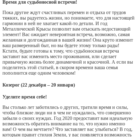
Время для судьбоносной встречи!
Пока другие ждут счастливых перемен и отдыха от трудов
тяжких, вы радуетесь жизни, но понимаете, что для настоящей
гармонии в ней не хватает какой-то детали. И год
Металлической Крысы позволит вам отыскать недостающий
элемент! Вас ожидает невероятная встреча, возможно, самая
желанная и долгожданная в вашей жизни! Она круто изменит
ваш размеренный быт, но вы будете этому только рады!
Кстати, будьте готовы к тому, что судьбоносная встреча
заставит вас изменить место проживания, или сделает
привычную жизнь более динамичной и красочной. А если вы
поделитесь этой статьей, в скором времени ваша семья
пополнится еще одним человеком!
Козерог (22 декабря – 20 января)
Уделите время себе!
Вы столько лет заботились о других, тратили время и силы,
чтобы близкие люди ни в чем не нуждались, что совершенно
забыли о своих нуждах. Год 2020 предоставит вам идеальную
возможность обратить внимание на то, что нужно именно
вам! О чем вы мечтаете? Что заставляет вас улыбаться? В год,
которым правит стихия Земли, у вас появляется возможность