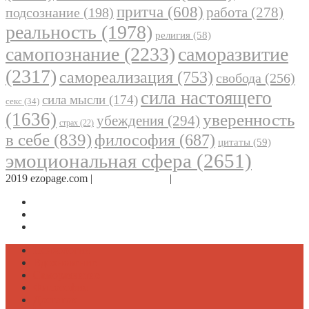
притча
(608)
работа
(278)
подсознание
(198)
реальность
(1978)
религия
(58)
самопознание
(2233)
саморазвитие
(2317)
самореализация
(753)
свобода
(256)
сила настоящего
сила мысли
(174)
секс
(34)
(1636)
уверенность
убеждения
(294)
страх
(22)
в себе
(839)
философия
(687)
цитаты
(59)
эмоциональная сфера
(2651)
2019 ezopage.com |
Обратная связь
|
О проекте
Страница в Facebook
Дневник в Instagram
Канал Telegram
Психология
Вдохновение
Саморазвитие
Философия
Достаток