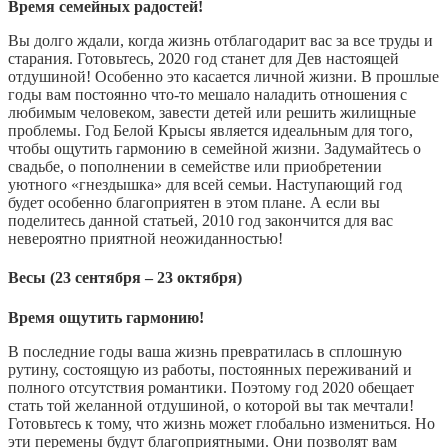
Время семейных радостей!
Вы долго ждали, когда жизнь отблагодарит вас за все труды и
старания. Готовьтесь, 2020 год станет для Дев настоящей
отдушиной! Особенно это касается личной жизни. В прошлые
годы вам постоянно что-то мешало наладить отношения с
любимым человеком, завести детей или решить жилищные
проблемы. Год Белой Крысы является идеальным для того,
чтобы ощутить гармонию в семейной жизни. Задумайтесь о
свадьбе, о пополнении в семействе или приобретении
уютного «гнездышка» для всей семьи. Наступающий год
будет особенно благоприятен в этом плане. А если вы
поделитесь данной статьей, 2010 год закончится для вас
невероятно приятной неожиданностью!
Весы (23 сентября – 23 октября)
Время ощутить гармонию!
В последние годы ваша жизнь превратилась в сплошную
рутину, состоящую из работы, постоянных переживаний и
полного отсутствия романтики. Поэтому год 2020 обещает
стать той желанной отдушиной, о которой вы так мечтали!
Готовьтесь к тому, что жизнь может глобально измениться. Но
эти перемены будут благоприятными. Они позволят вам