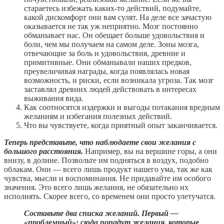
стараетесь избежать каких-то действий, подумайте,
какой дискомфорт они вам сулят. На деле все зачастую
оказывается не так уж неприятно. Мозг постоянно
обманывает нас. Он обещает больше удовольствия и
боли, чем мы получаем на самом деле. Зоны мозга,
отвечающие за боль и удовольствия, древние и
примитивные. Они обманывали наших предков,
преувеличивая награды, когда появлялась новая
возможность, и риски, если возникала угроза. Так мозг
заставлял древних людей действовать в интересах
выживания вида.
Как соотносятся издержки и выгоды потакания вредным
желаниям и избегания полезных действий.
Что вы чувствуете, когда приятный опыт заканчивается.
Теперь представьте, что наблюдаете свои желания с
большого расстояния.
Например, вы на вершине горы, а они
внизу, в долине. Позвольте им подняться в воздух, подобно
облакам. Они — всего лишь продукт нашего ума, так же как
чувства, мысли и воспоминания. Не придавайте им особого
значения. Это всего лишь желания, не обязательно их
исполнять. Скорее всего, со временем они просто улетучатся.
Составьте два списка желаний. Первый —
«проблемный»: сюда попадут желания, которые