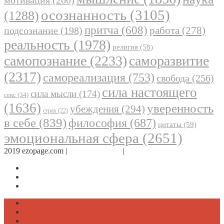
мотивация
(200)
осознанность
(3105)
(1288)
притча
(608)
работа
(278)
подсознание
(198)
реальность
(1978)
религия
(58)
самопознание
(2233)
саморазвитие
(2317)
самореализация
(753)
свобода
(256)
сила настоящего
сила мысли
(174)
секс
(34)
(1636)
уверенность
убеждения
(294)
страх
(22)
в себе
(839)
философия
(687)
цитаты
(59)
эмоциональная сфера
(2651)
2019 ezopage.com |
Обратная связь
|
О проекте
Страница в Facebook
Дневник в Instagram
Канал Telegram
Психология
Вдохновение
Саморазвитие