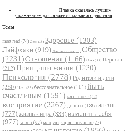
Планка оказалась лучшим
упражнением для снижения кровяного давления
Темы:
Здоровье
(1303)
must read
(74)
Дети
(16)
Общество
Лайфхаки
(919)
Михаил Литвак
(18)
(2231)
Отношения
(1166)
Персоны
Ошо
(33)
Принципы жизни
(1230)
(212)
Психология
(2778)
Родители и дети
быть
(280)
бессознательное
(161)
Цели
(33)
счастливым
(1591)
воспитание
(52)
восприятие
(2267)
жизнь
деньги
(186)
(777)
изменить себя
жизнь - игра
(339)
(977)
книги
(97)
концентрация внимания
(77)
мышление
(1856)
наука