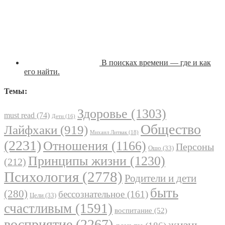
В поисках времени — где и как
его найти.
Темы:
Здоровье
(1303)
must read
(74)
Дети
(16)
Общество
Лайфхаки
(919)
Михаил Литвак
(18)
(2231)
Отношения
(1166)
Персоны
Ошо
(33)
Принципы жизни
(1230)
(212)
Психология
(2778)
Родители и дети
быть
(280)
бессознательное
(161)
Цели
(33)
счастливым
(1591)
воспитание
(52)
восприятие
(2267)
жизнь