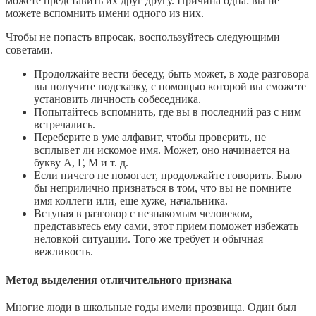
можете представить их друг другу. Причина одна: вы не
можете вспомнить имени одного из них.
Чтобы не попасть впросак, воспользуйтесь следующими
советами.
Продолжайте вести беседу, быть может, в ходе разговора
вы получите подсказку, с помощью которой вы сможете
установить личность собеседника.
Попытайтесь вспомнить, где вы в последний раз с ним
встречались.
Переберите в уме алфавит, чтобы проверить, не
всплывет ли искомое имя. Может, оно начинается на
букву А, Г, М и т. д.
Если ничего не помогает, продолжайте говорить. Было
бы неприлично признаться в том, что вы не помните
имя коллеги или, еще хуже, начальника.
Вступая в разговор с незнакомым человеком,
представьтесь ему сами, этот прием поможет избежать
неловкой ситуации. Того же требует и обычная
вежливость.
Метод выделения отличительного признака
Многие люди в школьные годы имели прозвища. Один был