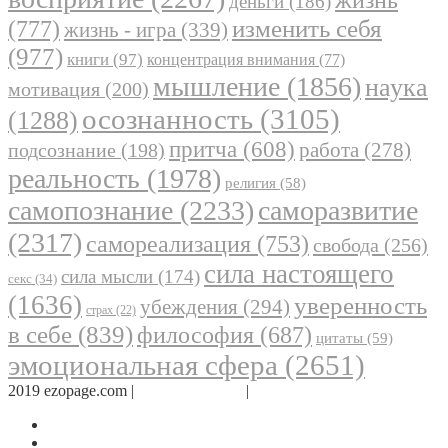
деньги
(186)
(777)
изменить себя
жизнь - игра
(339)
(977)
книги
(97)
концентрация внимания
(77)
мышление
(1856)
наука
мотивация
(200)
осознанность
(3105)
(1288)
притча
(608)
работа
(278)
подсознание
(198)
реальность
(1978)
религия
(58)
самопознание
(2233)
саморазвитие
(2317)
самореализация
(753)
свобода
(256)
сила настоящего
сила мысли
(174)
секс
(34)
(1636)
уверенность
убеждения
(294)
страх
(22)
в себе
(839)
философия
(687)
цитаты
(59)
эмоциональная сфера
(2651)
2019 ezopage.com |
Обратная связь
|
О проекте
Страница в Facebook
Дневник в Instagram