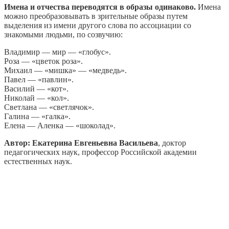
Имена и отчества переводятся в образы одинаково.
Имена
можно преобразовывать в зрительные образы путем
выделения из имени другого слова по ассоциации со
знакомыми людьми, по созвучию:
Владимир — мир — «глобус».
Роза — «цветок роза».
Михаил — «мишка» — «медведь».
Павел — «павлин».
Василий — «кот».
Николай — «кол».
Светлана — «светлячок».
Галина — «галка».
Елена — Аленка — «шоколад».
Автор: Eкaтepина Евгeньeвнa Bacильeвa
, доктор
педагогических наук, профессор Российской академии
естественных наук.