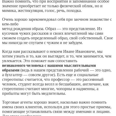
Важно помнить, что при восприятии и запоминании особое
значение приобретает не только физический облик, но и
мимика, жестикуляция, голос, речь, походка.
Очень хорошо зарекомендовал себя при заочном знакомстве с
кем-либо
метод рождения образа. Образ — это представление. Из
кусочков чужих рассказов и своих впечатлений мы сами
сможем создать определенный образ, свой собственный. Свое
мы никогда не спутаем с чужим и не забудем.
Когда нам рассказывают о некоем Иване Ивановиче, мы
хотим узнать и то, как он выглядит, и то, чем занимается, чем
увлекается. Это поможет нам сопоставить
незнакомого человека с нашими мыслительными
образами
(ведь в нашем представлении рабочий — это одно,
а бухгалтер — совсем другое). Есть еще и социальные
стереотипы: считается, что профессор — это рассеянный
человек, студент всегда весел и бесшабашен, англичане, как
стереотипно считают многие, чопорны и надменны, а
прибалты могут быть медлительны.
Торговые агенты хорошо знают, насколько важно помнить
имена своих клиентов, используя для этого простые приемы,
помогающие устанавливать связи между именами и лицами.