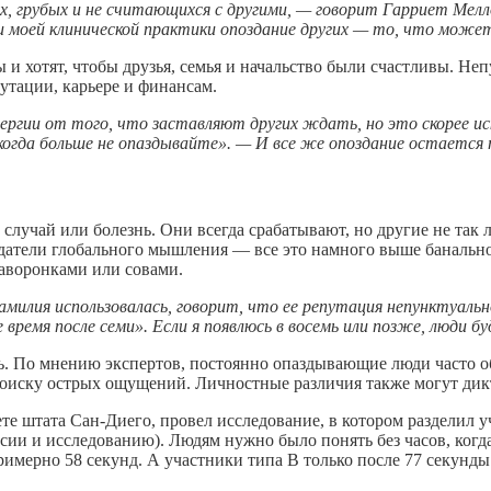
х, грубых и не считающихся с другими, — говорит Гарриет Мел
ми моей клинической практики опоздание других — то, что може
и хотят, чтобы друзья, семья и начальство были счастливы. Не
утации, карьере и финансам.
ергии от того, что заставляют других ждать, но это скорее и
когда больше не опаздывайте». — И все же опоздание остается
лучай или болезнь. Они всегда срабатывают, но другие не так
датели глобального мышления — все это намного выше банальног
жаворонками или совами.
амилия использовалась, говорит, что ее репутация непунктуал
время после семи». Если я появлюсь в восемь или позже, люди б
сть. По мнению экспертов, постоянно опаздывающие люди часто
поиску острых ощущений. Личностные различия также могут дик
те штата Сан-Диего, провел исследование, в котором разделил у
сии и исследованию). Людям нужно было понять без часов, когд
имерно 58 секунд. А участники типа В только после 77 секунды