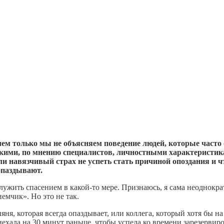
чем только мы не объясняем поведение людей, которые часто
акими, по мнению специалистов, личностными характеристик
 навязчивый страх не успеть стать причиной опоздания и чт
опаздывают.
ужить спасением в какой-то мере. Признаюсь, я сама неоднократ
емчик». Но это не так.
няня, которая всегда опаздывает, или коллега, который хотя бы н
иехала на 30 минут раньше, чтобы успела ко времени зарезервиро