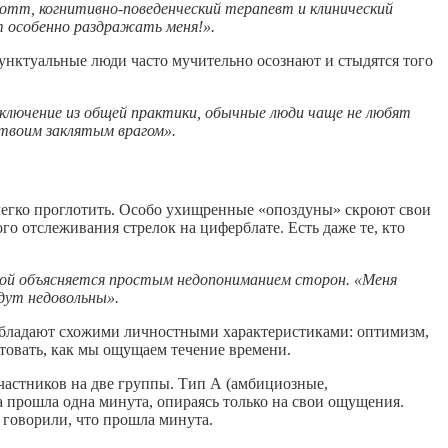
лотт, когнитивно-поведенческий терапевт и клинический
т особенно раздражать меня!».
пунктуальные люди часто мучительно осознают и стыдятся того
сключение из общей практики, обычные люди чаще не любят
 твоим заклятым врагом».
 легко проглотить. Особо ухищренные «опоздуны» скроют свои
о отслеживания стрелок на циферблате. Есть даже те, кто
ьной объясняется простым недопониманием сторон. «Меня
удут недовольны».
 обладают схожими личностными характеристиками: оптимизм,
товать, как мы ощущаем течение времени.
частников на две группы. Тип А (амбициозные,
а прошла одна минута, опираясь только на свои ощущения.
 говорили, что прошла минута.