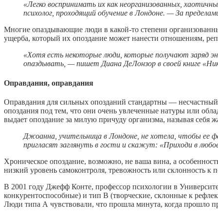
«Легко воспринимать их как неорганизованных, хаотичны
психолог, проходящий обучение в Лондоне. — За предела
Многие опаздывающие люди в какой-то степени организованны 
ущерба, который их опоздание может нанести отношениям, реп
«Хотя есть некоторые люди, которые получают заряд эн
опаздывать, — пишет Диана ДеЛонзор в своей книге «Ни
Оправдания, оправдания
Оправдания для сильных опозданий стандартны — несчастный с
опоздания под тем, что они очень увлеченные натуры или обла
выдает опоздание за милую причуду организма, называя себя 
Джоанна, учительница в Лондоне, не хотела, чтобы ее ф
пригласят заглянуть в гости и скажут: «Приходи в любое 
Хроническое опоздание, возможно, не ваша вина, а особенно
низкий уровень самоконтроля, тревожность или склонность к 
В 2001 году Джефф Конте, профессор психологии в Университе
конкурентоспособные) и тип В (творческие, склонные к рефлек
Люди типа А чувствовали, что прошла минута, когда прошло пр