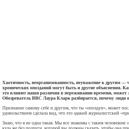
Хаотичность, неорганизованность, неуважение к другим — 
хронических опозданий могут быть и другие объяснения. К
это влияют наши различия в переживании времени, может ли
Обозреватель BBC Лаура Кларк разбирается, почему люди 
Признание самому себе и другим, что ты «опоздун», может посл
удовольствием сделала вид, что это эдакий журналистский «при
Знаю, что я не одна такая. Мы все знакомы с таким человеком: 
куда же без подруги, которой вы должны сказать, чтобы она пр