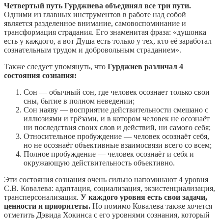
Четвертый путь Гурджиева объединял все три пути.
Одними из главных инструментов в работе над собой
является разделенное внимание, самовоспоминание и
трансформация страдания. Его знаменитая фраза: «душонка
есть у каждого, а вот Душа есть только у тех, кто её заработал
сознательным трудом и добровольным страданием».
Также следует упомянуть, что
Гурджиев различал 4
состояния сознания:
Сон — обычный сон, где человек осознает только свои
сны, бытие в полном неведении;
Сон наяву — восприятие действительности смешано с
иллюзиями и грёзами, и в котором человек не осознаёт
ни последствия своих слов и действий, ни самого себя;
Относительное пробуждение — человек осознаёт себя,
но не осознаёт объективные взаимосвязи всего со всем;
Полное пробуждение — человек осознаёт и себя и
окружающую действительность объективно.
Эти состояния сознания очень сильно напоминают 4 уровня
С.В. Ковалева: адаптация, социализация, экзистенциализация,
трансперсонализация.
У каждого уровня есть свои задачи,
ценности и приоритеты.
Но помимо Ковалева также хочется
отметить Дэвида Хокинса с его уровнями сознания, который