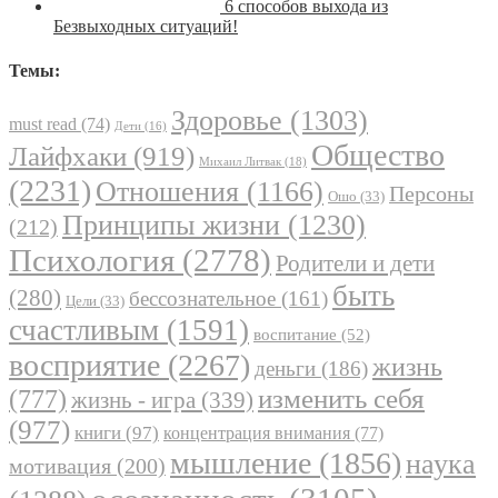
6 способов выхода из
Безвыходных ситуаций!
Темы:
Здоровье
(1303)
must read
(74)
Дети
(16)
Общество
Лайфхаки
(919)
Михаил Литвак
(18)
(2231)
Отношения
(1166)
Персоны
Ошо
(33)
Принципы жизни
(1230)
(212)
Психология
(2778)
Родители и дети
быть
(280)
бессознательное
(161)
Цели
(33)
счастливым
(1591)
воспитание
(52)
восприятие
(2267)
жизнь
деньги
(186)
(777)
изменить себя
жизнь - игра
(339)
(977)
книги
(97)
концентрация внимания
(77)
мышление
(1856)
наука
мотивация
(200)