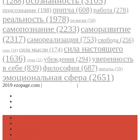
осознанность
(3105)
(1288)
притча
(608)
работа
(278)
подсознание
(198)
реальность
(1978)
религия
(58)
самопознание
(2233)
саморазвитие
(2317)
самореализация
(753)
свобода
(256)
сила настоящего
сила мысли
(174)
секс
(34)
(1636)
уверенность
убеждения
(294)
страх
(22)
в себе
(839)
философия
(687)
цитаты
(59)
эмоциональная сфера
(2651)
2019 ezopage.com |
Обратная связь
|
О проекте
Страница в Facebook
Дневник в Instagram
Канал Telegram
Психология
Вдохновение
Саморазвитие
Философия