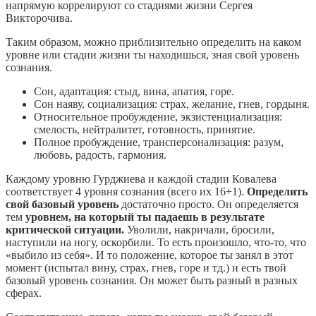
напрямую коррелируют со стадиями жизни Сергея
Викторочива.
Таким образом, можно приблизительно определить на каком
уровне или стадии жизни ты находишься, зная свой уровень
сознания.
Сон, адаптация: стыд, вина, апатия, горе.
Сон наяву, социализация: страх, желание, гнев, гордыня.
Относительное пробуждение, экзистенциализация:
смелость, нейтралитет, готовность, принятие.
Полное пробуждение, трансперсонализация: разум,
любовь, радость, гармония.
Каждому уровню Гурджиева и каждой стадии Ковалева
соответствует 4 уровня сознания (всего их 16+1).
Определить
свой базовый уровень
достаточно просто. Он определяется
тем
уровнем, на который ты падаешь в результате
критической ситуации.
Уволили, накричали, бросили,
наступили на ногу, оскорбили. То есть произошло, что-то, что
«выбило из себя». И то положение, которое ты занял в этот
момент (испытал вину, страх, гнев, горе и тд.) и есть твой
базовый уровень сознания. Он может быть разный в разных
сферах.