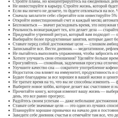
Стройте планы, но концентрируйтесь на ежедневных дейс
Не инвестируйте в карьеру. Стройте жизнь, которой буде
Если вы ничего не делаете, то будете отвлекаться на все
Сначала заплатите себе: сберегайте или инвестируйте 5% 
Откройте инвестиционный счет и каждый месяц автоматич
Беспокоиться — значит расходовать время, это ненужная т
Реальность вознаграждает тех, кто делает дела — старайте
Придумайте утренний ритуал, который вам подходит — он 
Выбирайте более продуктивные занятия, которые дают бо
Ставьте перед собой достижимые цели — слишком амбици
Записывайте все. Вести дневник — медитативное, рефлек
Не пытайтесь выполнять упражнения, чтобы забросить их.
Хотите улучшить свои отношения? Уделяйте больше време
Прогуляйтесь — спокойная, задумчивая прогулка отлично 
Улучшите качество сна — сократите употребление кофеина
Недостаток сна влияет на иммунитет, продуктивность и 
Будьте благодарны за все хорошее в вашей жизни и цените 
Не тратьте время на то, что вы не способны изменить —
Выберите новое хобби, которое делает вас счастливее и 
Прочитайте книгу, которая изменит вашу жизнь — выбери
день, это все равно прогресс.
Радуйтесь своим успехам — даже небольшие достижения м
Ставьте себе значимые цели — это один из лучших спосо
Планируйте хорошие привычки на начало дня и постоянно
Заведите себе дневник счастья и отмечайте там все, что д