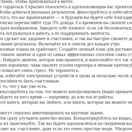
твиях, чтобы приблизиться к мечте.
те гордиться. Серьезно относитесь к вдохновляющим вас проектам
. Чтобы добиться реальных результатов, фокусируйтесь и избегай
того, что вы зарабатываете — в будущем вы будете себе благода
ески перечисляйте туда 5% дохода. Со временем вы скопите со
рата воображения. Заведите себе блокнот: если уж беспокоиться,
сь погружаться в работу, а не поддерживать занятость.
сделает вас здоровее и счастливее, и так вы быстрее сможете д
льшие результаты. Включайте их в список дел каждое утро.
озные планы не сработают. Создайте личный план для достиже
тивное занятие и один из самых эффективных способов снять ст
 Найдите занятие, которое вам нравится, и выполняйте его так ч
ни хорошему: чаще хвалите усилия партнера и меньше критикуй
помогает снять стресс. Не торопитесь.
, избегайте электронных устройств и шума за несколько часов до
способность быть счастливым.
то, что у вас уже есть.
 фокусируйтесь на том, что можете контролировать (ваши привыч
найдите на него время — например, до или после работы.
те книги, которые вы любите, или книги, которые вы можете чит
огут серьезно замотивировать на крупные задачи.
бов сразу улучшить качество жизни. Концентрируйтесь на вещах
 их практикуйте. Так вы будете вдохновляться на свершения ка
елает вас счастливее, даже если это очень простые вещи. Убедит