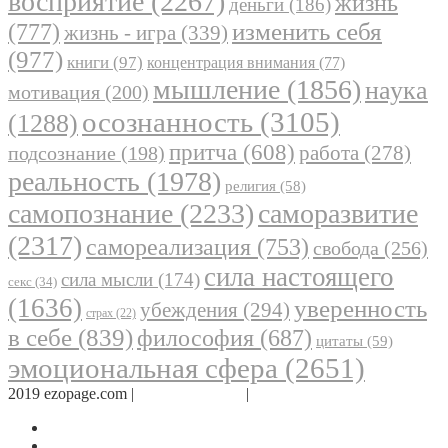
восприятие
(2267)
жизнь
деньги
(186)
(777)
изменить себя
жизнь - игра
(339)
(977)
книги
(97)
концентрация внимания
(77)
мышление
(1856)
наука
мотивация
(200)
осознанность
(3105)
(1288)
притча
(608)
работа
(278)
подсознание
(198)
реальность
(1978)
религия
(58)
самопознание
(2233)
саморазвитие
(2317)
самореализация
(753)
свобода
(256)
сила настоящего
сила мысли
(174)
секс
(34)
(1636)
уверенность
убеждения
(294)
страх
(22)
в себе
(839)
философия
(687)
цитаты
(59)
эмоциональная сфера
(2651)
2019 ezopage.com |
Обратная связь
|
О проекте
Страница в Facebook
Дневник в Instagram