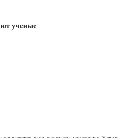
ают ученые
ее привлекательными, чем галстук или запонки. Ученые