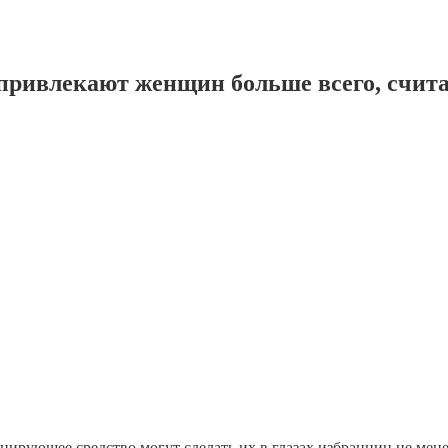
 привлекают женщин больше всего, счит
цирующее средство могут сделать их в глазах избранниц не мен