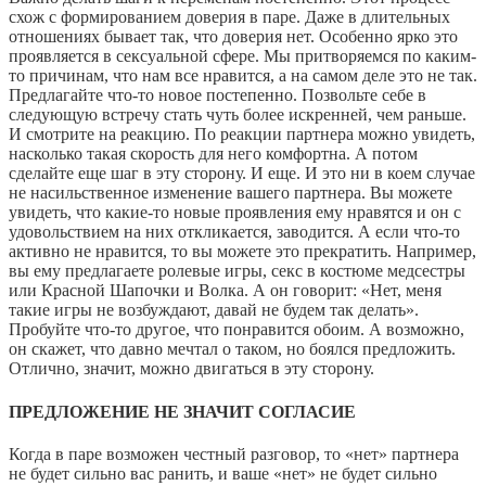
схож с формированием доверия в паре. Даже в длительных
отношениях бывает так, что доверия нет. Особенно ярко это
проявляется в сексуальной сфере. Мы притворяемся по каким-
то причинам, что нам все нравится, а на самом деле это не так.
Предлагайте что-то новое постепенно. Позвольте себе в
следующую встречу стать чуть более искренней, чем раньше.
И смотрите на реакцию. По реакции партнера можно увидеть,
насколько такая скорость для него комфортна. А потом
сделайте еще шаг в эту сторону. И еще. И это ни в коем случае
не насильственное изменение вашего партнера. Вы можете
увидеть, что какие-то новые проявления ему нравятся и он с
удовольствием на них откликается, заводится. А если что-то
активно не нравится, то вы можете это прекратить. Например,
вы ему предлагаете ролевые игры, секс в костюме медсестры
или Красной Шапочки и Волка. А он говорит: «Нет, меня
такие игры не возбуждают, давай не будем так делать».
Пробуйте что-то другое, что понравится обоим. А возможно,
он скажет, что давно мечтал о таком, но боялся предложить.
Отлично, значит, можно двигаться в эту сторону.
ПРЕДЛОЖЕНИЕ НЕ ЗНАЧИТ СОГЛАСИЕ
Когда в паре возможен честный разговор, то «нет» партнера
не будет сильно вас ранить, и ваше «нет» не будет сильно