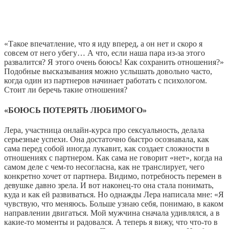
«Такое впечатление, что я иду вперед, а он нет и скоро я
совсем от него убегу… А что, если наша пара из-за этого
развалится? Я этого очень боюсь! Как сохранить отношения?»
Подобные высказывания можно услышать довольно часто,
когда один из партнеров начинает работать с психологом.
Стоит ли беречь такие отношения?
«БОЮСЬ ПОТЕРЯТЬ ЛЮБИМОГО»
Лера, участница онлайн-курса про сексуальность, делала
серьезные успехи. Она достаточно быстро осознавала, как
сама перед собой иногда лукавит, как создает сложности в
отношениях с партнером. Как сама не говорит «нет», когда на
самом деле с чем-то несогласна, как не транслирует, чего
конкретно хочет от партнера. Видимо, потребность перемен в
девушке давно зрела. И вот наконец-то она стала понимать,
куда и как ей развиваться. Но однажды Лера написала мне: «Я
чувствую, что меняюсь. Больше узнаю себя, понимаю, в каком
направлении двигаться. Мой мужчина сначала удивлялся, а в
какие-то моменты и радовался. А теперь я вижу, что что-то в