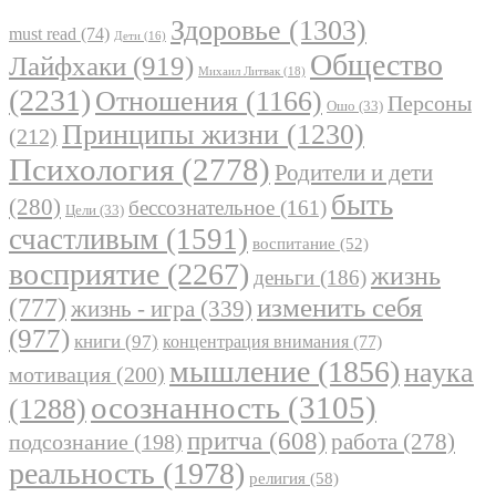
Здоровье
(1303)
must read
(74)
Дети
(16)
Общество
Лайфхаки
(919)
Михаил Литвак
(18)
(2231)
Отношения
(1166)
Персоны
Ошо
(33)
Принципы жизни
(1230)
(212)
Психология
(2778)
Родители и дети
быть
(280)
бессознательное
(161)
Цели
(33)
счастливым
(1591)
воспитание
(52)
восприятие
(2267)
жизнь
деньги
(186)
(777)
изменить себя
жизнь - игра
(339)
(977)
книги
(97)
концентрация внимания
(77)
мышление
(1856)
наука
мотивация
(200)
осознанность
(3105)
(1288)
притча
(608)
работа
(278)
подсознание
(198)
реальность
(1978)
религия
(58)