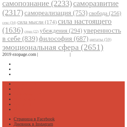
самопознание
(2233)
саморазвитие
(2317)
самореализация
(753)
свобода
(256)
сила настоящего
сила мысли
(174)
секс
(34)
(1636)
уверенность
убеждения
(294)
страх
(22)
в себе
(839)
философия
(687)
цитаты
(59)
эмоциональная сфера
(2651)
2019 ezopage.com |
Обратная связь
|
О проекте
Страница в Facebook
Дневник в Instagram
Канал Telegram
Психология
Вдохновение
Саморазвитие
Философия
Достаток
Мнение
Страница в Facebook
Дневник в Instagram