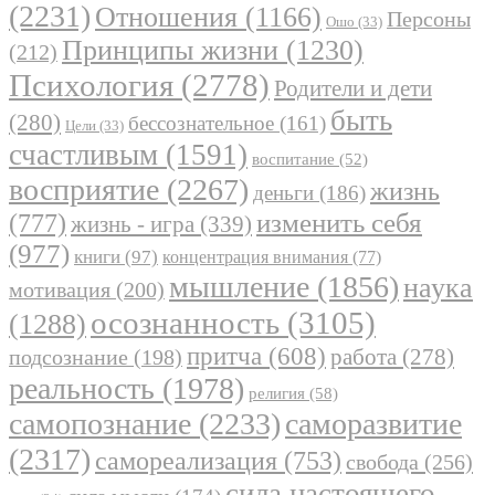
(2231)
Отношения
(1166)
Персоны
Ошо
(33)
Принципы жизни
(1230)
(212)
Психология
(2778)
Родители и дети
быть
(280)
бессознательное
(161)
Цели
(33)
счастливым
(1591)
воспитание
(52)
восприятие
(2267)
жизнь
деньги
(186)
(777)
изменить себя
жизнь - игра
(339)
(977)
книги
(97)
концентрация внимания
(77)
мышление
(1856)
наука
мотивация
(200)
осознанность
(3105)
(1288)
притча
(608)
работа
(278)
подсознание
(198)
реальность
(1978)
религия
(58)
самопознание
(2233)
саморазвитие
(2317)
самореализация
(753)
свобода
(256)
сила настоящего