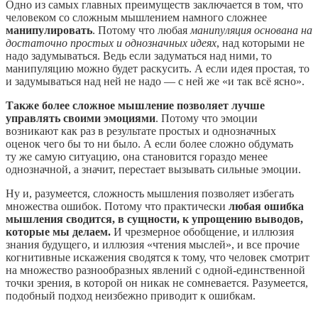
Одно из самых главных преимуществ заключается в том, что
человеком со сложным мышлением намного сложнее
манипулировать
. Потому что любая
манипуляция основана на
достаточно простых и однозначных идеях
, над которыми не
надо задумываться. Ведь если задуматься над ними, то
манипуляцию можно будет раскусить. А если идея простая, то
и задумываться над ней не надо — с ней же «и так всё ясно».
Также более сложное мышление позволяет лучше
управлять своими эмоциями
. Потому что эмоции
возникают как раз в результате простых и однозначных
оценок чего бы то ни было. А если более сложно обдумать
ту же самую ситуацию, она становится гораздо менее
однозначной, а значит, перестает вызывать сильные эмоции.
Ну и, разумеется, сложность мышления позволяет избегать
множества ошибок. Потому что практически
любая ошибка
мышления сводится, в сущности, к упрощению выводов,
которые мы делаем.
И чрезмерное обобщение, и иллюзия
знания будущего, и иллюзия «чтения мыслей», и все прочие
когнитивные искажения сводятся к тому, что человек смотрит
на множество разнообразных явлений с одной-единственной
точки зрения, в которой он никак не сомневается. Разумеется,
подобный подход неизбежно приводит к ошибкам.