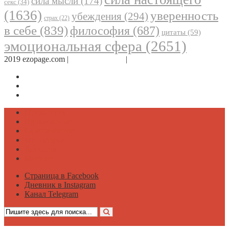
сила мысли
(174)
секс
(34)
(1636)
уверенность
убеждения
(294)
страх
(22)
в себе
(839)
философия
(687)
цитаты
(59)
эмоциональная сфера
(2651)
2019 ezopage.com |
Обратная связь
|
О проекте
Страница в Facebook
Дневник в Instagram
Канал Telegram
Психология
Вдохновение
Саморазвитие
Философия
Достаток
Мнение
Страница в Facebook
Дневник в Instagram
Канал Telegram