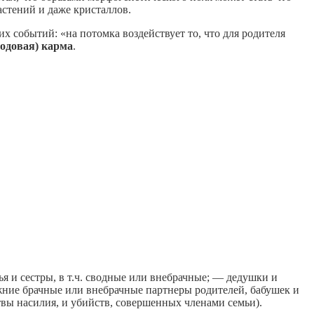
астений и даже кристаллов.
тих событий: «на потомка воздействует то, что для родителя
родовая) карма
.
ья и сестры, в т.ч. сводные или внебрачные; — дедушки и
ежние брачные или внебрачные партнеры родителей, бабушек и
твы насилия, и убийств, совершенных членами семьи).