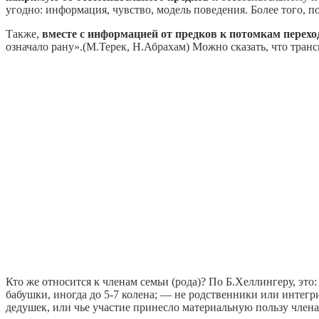
угодно: информация, чувство, модель поведения. Более того, п
Также,
вместе с информацией от предков к потомкам перехо
означало рану».(М.Терек, Н.Абрахам) Можно сказать, что тран
Кто же относится к членам семьи (рода)? По Б.Хеллингеру, это
бабушки, иногда до 5-7 колена; — не родственники или интегр
дедушек, или чье участие принесло материальную пользу члена