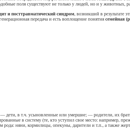
одобные поля существуют не только у людей, но и у животных, р
дит и посттравматический синдром
, возникший в результате э
сгенерационная передача и есть воплощение понятия
семейная (
: — дети, в т.ч. усыновленные или умершие; — родители, их брат
ированные в систему (те, кто уступил свое место: например, пр
м рода: няни, кормилицы, опекуны, дарители и т.п., а также жер