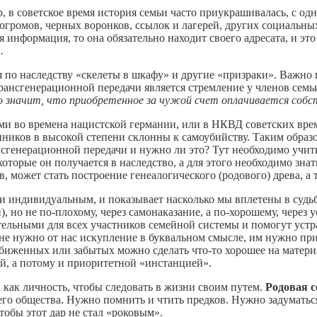
 в советское время история семьи часто приукрашивалась, с одн
 погромов, черных воронков, ссылок и лагерей, других социальн
информация, то она обязательно находит своего адресата, и это 
.
я по наследству «скелеты в шкафу» и другие «призраки». Важно 
ансгенерационной передачи является стремление у членов семьи
 значит, что приобретенное за чужой счет оплачивается собс
ами во времена нацистской германии, или в НКВД советских вре
пников в высокой степени склонны к самоубийству. Таким образ
сгенерационной передачи и нужно ли это? Тут необходимо учит
 которые он получается в наследство, а для этого необходимо зна
 может стать построение генеалогического (родового) древа, а
и индивидуальным, и показывает насколько мы вплетены в судьб
), но не по-плохому, через самонаказание, а по-хорошему, через 
тельными для всех участников семейной системы и помогут устр
не нужно от нас искупление в буквальном смысле, им нужно пр
биженных или забытых можно сделать что-то хорошее на материа
ей, а потому и приоритетной «инстанцией».
а как личность, чтобы следовать в жизни своим путем.
Родовая с
всего общества. Нужно помнить и чтить предков. Нужно задумать
чтобы этот дар не стал «роковым».