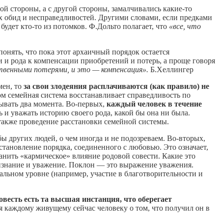
ой стороны, а с другой стороны, замалчивались какие-то
ых обид и несправедливостей. Другими словами, если предками
будет кто-то из потомков. Ф.Дольто полагает, что
«все, что
понять, что пока этот архаичный порядок остается
 и рода к компенсации приобретений и потерь, а проще говоря
твенными потерями, и это — компенсация».
Б.Хеллингер
мен, то
за свои злодеяния расплачиваются (как правило) не
ом семейная система восстанавливает справедливость по
ывать два момента. Во-первых,
каждый человек в течение
ть и уважать историю своего рода, какой бы она ни была.
 также проведение расстановки семейной системы.
ы других людей, о чем иногда и не подозреваем. Во-вторых,
установление порядка, соединенного с любовью. Это означает,
анить «кармическое» влияние родовой совести. Какие это
изнание и уважение. Поклон — это выражение уважения.
льном уровне (например, участие в благотворительности и
овесть есть та высшая инстанция, что оберегает
ся каждому живущему сейчас человеку о том, что получил он в