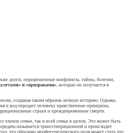
акже долги, неразрешенные конфликты, тайны, болезни,
келетами» и «призраками»
, которые он получается в
 волю, создавая таким образом личную историю. Однако,
емья и род передает человеку нравственные принципы,
иррациональные страхи и преждевременные смерти.
з членов семьи, так и всей семьи в целом. Это может быть
передача называется трансгенерационной и происходит
ал, что образами морфогенетического поля может стать что