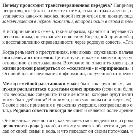
Почему происходит трансгенерационная передача?
Например,
неприглядные факты, а вместе с ними, стыд и страхи арестов,
утаивается какая-то важная, порой неприятная или шокирующая 
замалчивается в первом поколении, второе носит в своем теле»
В истории многих семей, таким образом, хранятся и передаютс
неосознанным, он сохраняет свою силу. Еще одной причиной тр
к восстановлению справедливости через родовую совесть.
«Это
Когда речь идет о преступниках, или людях, служивших палач
они сами, а их потомки.
Дети, внуки, и даже правнуки престу
отношению к пострадавшим. Возможно ли отменить закон тран
жизни должен разобраться со «скелетами» и «призраками»
,
Основой для исследования информации, полученной от предков,
Метод семейной расстановки
может быть как групповым, так 
нужно расплатиться с долгами своих предков
(если они были
что необходимо совершить такие действия, которые будут цели
могут быть действия? Например, рано умершим (или жертвам) 
Также в знак признания и уважения умерших, несправедливо о
т.п.).
Родовая совесть никогда не спит
и является более древн
Она возникла еще до того, как человек смог выделиться из род
целостность рода
(родов), а потому является оберегом и для 
дар от своей семьи и рода, и что передаст он своим потомкам, 