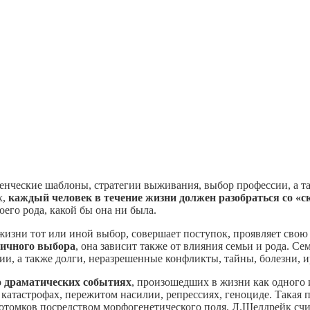
енческие шаблоны, стратегии выживания, выбор профессии, а т
х,
каждый человек в течение жизни должен разобраться со «с
оего рода, какой бы она ни была.
жизни тот или иной выбор, совершает поступок, проявляет свою
личного выбора
, она зависит также от влияния семьи и рода. С
и, а также долги, неразрешенные конфликты, тайны, болезни, 
о драматических событиях
, произошедших в жизни как одного и
катастрофах, пережитом насилии, репрессиях, геноциде. Такая 
отомков посредством морфогенетического поля. Л.Шелдрейк счит