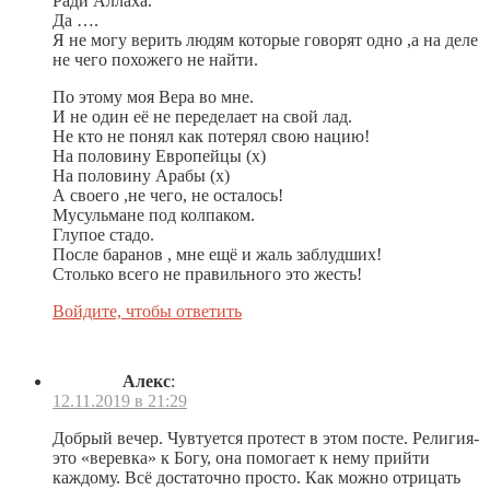
Ради Аллаха.
Да ….
Я не могу верить людям которые говорят одно ,а на деле
не чего похожего не найти.
По этому моя Вера во мне.
И не один её не переделает на свой лад.
Не кто не понял как потерял свою нацию!
На половину Европейцы (х)
На половину Арабы (х)
А своего ,не чего, не осталось!
Мусульмане под колпаком.
Глупое стадо.
После баранов , мне ещё и жаль заблудших!
Столько всего не правильного это жесть!
Войдите, чтобы ответить
Алекс
:
12.11.2019 в 21:29
Добрый вечер. Чувтуется протест в этом посте. Религия-
это «веревка» к Богу, она помогает к нему прийти
каждому. Всё достаточно просто. Как можно отрицать