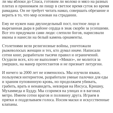
ли мы яблоки до Спаса, готовим ли молоко и мясо на разных
плитах и принимаем ли пищу в светлое время суток во время
рамадана. Он не требует читать намаз, совершать обрезание и
верить в то, что мир основан на страдании.
Ему не нужен наш двухнедельный пост, постное лицо и
вырезанная дыра в районе сердца в знак скорби за усопшими.
Все это придумали сами люди: слепили богов, нарисовали
иконы и нанесли на белый камень орнаменты.
Столетиями вели религиозные войны, уничтожали
рыжеволосых женщин и тех, кто думал иначе. Написали
сотни книг, разработали тысячи правил и ограничений.
Осудили всех, кто не выполняет «Миквэ», не молится за
умерших, на манер протестантов и не признает литургии.
И ничего за 2000 лет не изменилось. Мы изучили языки,
пользуемся интернетом, разработали умные палочки для еды
и храним пуповинную кровь, но продолжаем убивать,
грабить, врать и ненавидеть, невзирая на Иисуса, Кришну,
Мухаммеда и Будду. Мы ссоримся на улицах и в вагонах
метро. Имеем сотни врагов и половину друга. Играем в
прятки и подделываем голоса. Носим маски и искусственные
клапаны.