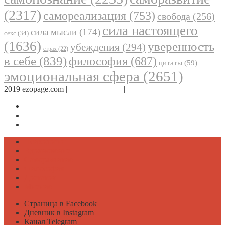
(2317)
самореализация
(753)
свобода
(256)
сила настоящего
сила мысли
(174)
секс
(34)
(1636)
уверенность
убеждения
(294)
страх
(22)
в себе
(839)
философия
(687)
цитаты
(59)
эмоциональная сфера
(2651)
2019 ezopage.com |
Обратная связь
|
О проекте
Страница в Facebook
Дневник в Instagram
Канал Telegram
Психология
Вдохновение
Саморазвитие
Философия
Достаток
Мнение
Страница в Facebook
Дневник в Instagram
Канал Telegram