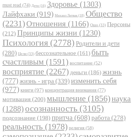
Здоровье
(1303)
must read
(74)
Дети
(16)
Общество
Лайфхаки
(919)
Михаил Литвак
(18)
(2231)
Отношения
(1166)
Персоны
Ошо
(33)
Принципы жизни
(1230)
(212)
Психология
(2778)
Родители и дети
быть
(280)
бессознательное
(161)
Цели
(33)
счастливым
(1591)
воспитание
(52)
восприятие
(2267)
жизнь
деньги
(186)
(777)
изменить себя
жизнь - игра
(339)
(977)
книги
(97)
концентрация внимания
(77)
мышление
(1856)
наука
мотивация
(200)
осознанность
(3105)
(1288)
притча
(608)
работа
(278)
подсознание
(198)
реальность
(1978)
религия
(58)
самопознание
(2233)
саморазвитие