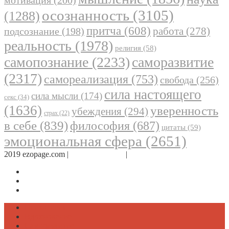
мотивация
(200)
осознанность
(3105)
(1288)
притча
(608)
работа
(278)
подсознание
(198)
реальность
(1978)
религия
(58)
самопознание
(2233)
саморазвитие
(2317)
самореализация
(753)
свобода
(256)
сила настоящего
сила мысли
(174)
секс
(34)
(1636)
уверенность
убеждения
(294)
страх
(22)
в себе
(839)
философия
(687)
цитаты
(59)
эмоциональная сфера
(2651)
2019 ezopage.com |
Обратная связь
|
О проекте
Страница в Facebook
Дневник в Instagram
Канал Telegram
Психология
Вдохновение
Саморазвитие