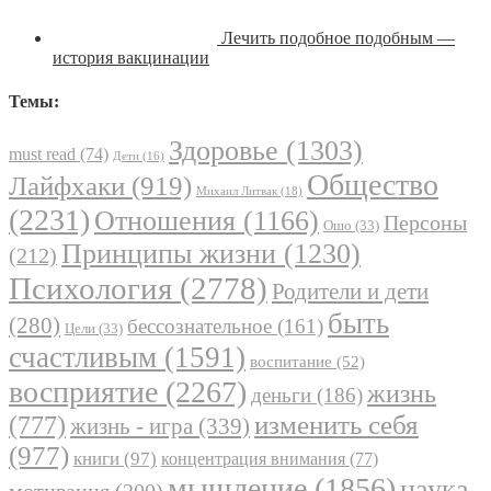
Лечить подобное подобным —
история вакцинации
Темы:
Здоровье
(1303)
must read
(74)
Дети
(16)
Общество
Лайфхаки
(919)
Михаил Литвак
(18)
(2231)
Отношения
(1166)
Персоны
Ошо
(33)
Принципы жизни
(1230)
(212)
Психология
(2778)
Родители и дети
быть
(280)
бессознательное
(161)
Цели
(33)
счастливым
(1591)
воспитание
(52)
восприятие
(2267)
жизнь
деньги
(186)
(777)
изменить себя
жизнь - игра
(339)
(977)
книги
(97)
концентрация внимания
(77)
мышление
(1856)
наука