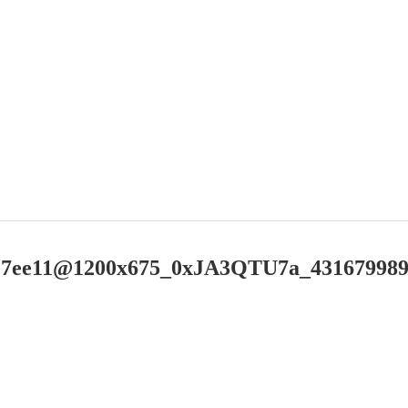
27ee11@1200x675_0xJA3QTU7a_4316799891