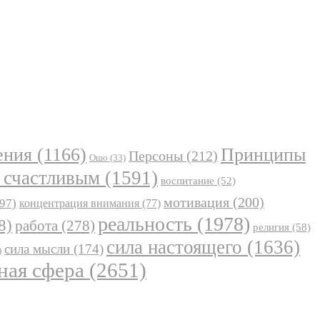
ения
(1166)
Принципы
Персоны
(212)
Ошо
(33)
 счастливым
(1591)
воспитание
(52)
мотивация
(200)
97)
концентрация внимания
(77)
реальность
(1978)
8)
работа
(278)
религия
(58)
сила настоящего
(1636)
сила мысли
(174)
)
ная сфера
(2651)