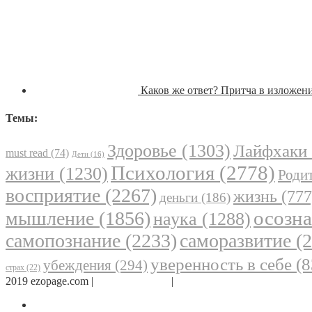
Каков же ответ? Притча в излож
Темы:
Здоровье
(1303)
Лайфхаки
must read
(74)
Дети
(16)
Психология
(2778)
жизни
(1230)
Родит
восприятие
(2267)
жизнь
(777
деньги
(186)
осозн
мышление
(1856)
наука
(1288)
самопознание
(2233)
саморазвитие
(2
уверенность в себе
(8
убеждения
(294)
страх
(22)
2019 ezopage.com |
Обратная связь
|
О проекте
Страница в Facebook