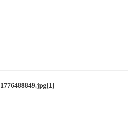
776488849.jpg[1]