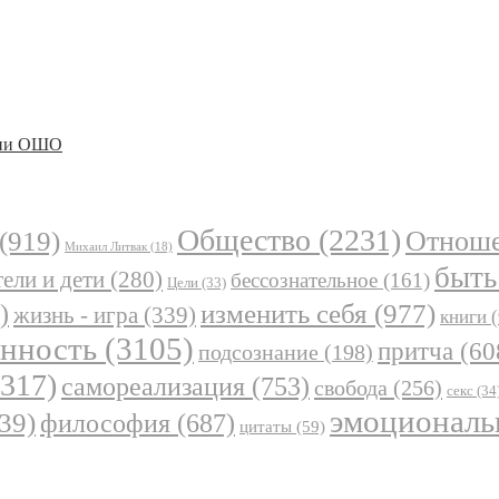
ении ОШО
Общество
(2231)
Отнош
(919)
Михаил Литвак
(18)
быть
ели и дети
(280)
бессознательное
(161)
Цели
(33)
)
изменить себя
(977)
жизнь - игра
(339)
книги
(
анность
(3105)
притча
(60
подсознание
(198)
317)
самореализация
(753)
свобода
(256)
секс
(34
эмоциональ
39)
философия
(687)
цитаты
(59)