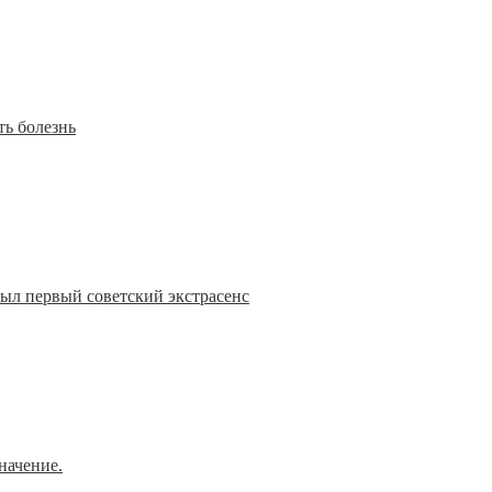
ть болезнь
был первый советский экстрасенс
начение.