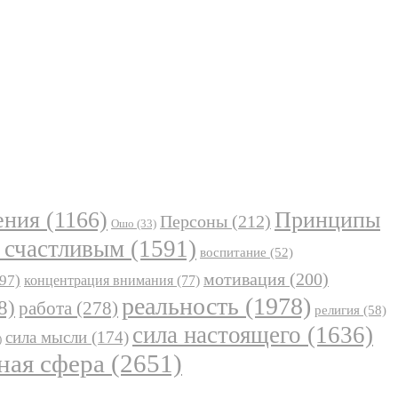
ения
(1166)
Принципы
Персоны
(212)
Ошо
(33)
 счастливым
(1591)
воспитание
(52)
мотивация
(200)
97)
концентрация внимания
(77)
реальность
(1978)
8)
работа
(278)
религия
(58)
сила настоящего
(1636)
сила мысли
(174)
)
ная сфера
(2651)