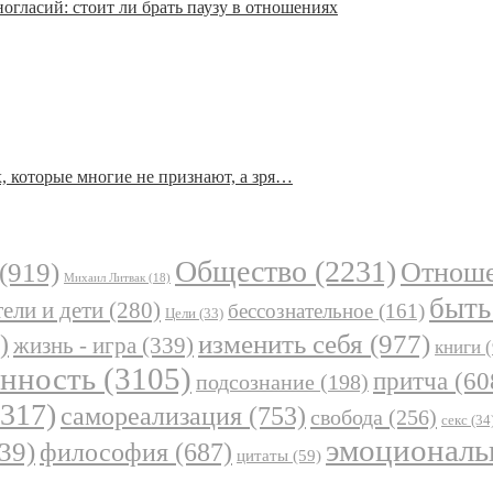
огласий: стоит ли брать паузу в отношениях
, которые многие не признают, а зря…
Общество
(2231)
Отнош
(919)
Михаил Литвак
(18)
быть
ели и дети
(280)
бессознательное
(161)
Цели
(33)
)
изменить себя
(977)
жизнь - игра
(339)
книги
(
анность
(3105)
притча
(60
подсознание
(198)
317)
самореализация
(753)
свобода
(256)
секс
(34
эмоциональ
39)
философия
(687)
цитаты
(59)