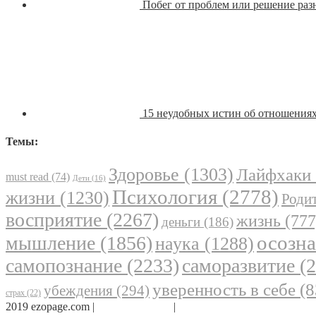
Побег от проблем или решение разн
15 неудобных истин об отношениях
Темы:
Здоровье
(1303)
Лайфхаки
must read
(74)
Дети
(16)
Психология
(2778)
жизни
(1230)
Родит
восприятие
(2267)
жизнь
(777
деньги
(186)
осозн
мышление
(1856)
наука
(1288)
самопознание
(2233)
саморазвитие
(2
уверенность в себе
(8
убеждения
(294)
страх
(22)
2019 ezopage.com |
Обратная связь
|
О проекте