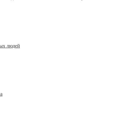
ных людей
са