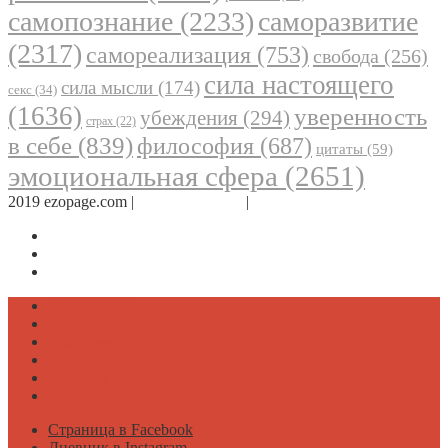
самопознание
(2233)
саморазвитие
(2317)
самореализация
(753)
свобода
(256)
сила настоящего
сила мысли
(174)
секс
(34)
(1636)
уверенность
убеждения
(294)
страх
(22)
в себе
(839)
философия
(687)
цитаты
(59)
эмоциональная сфера
(2651)
2019 ezopage.com |
Обратная связь
|
О проекте
Страница в Facebook
Дневник в Instagram
Канал Telegram
Психология
Вдохновение
Саморазвитие
Философия
Достаток
Мнение
Страница в Facebook
Дневник в Instagram