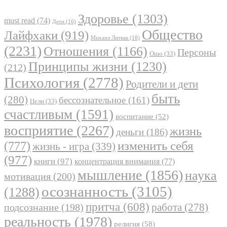
Здоровье
(1303)
must read
(74)
Дети
(16)
Общество
Лайфхаки
(919)
Михаил Литвак
(18)
(2231)
Отношения
(1166)
Персоны
Ошо
(33)
Принципы жизни
(1230)
(212)
Психология
(2778)
Родители и дети
быть
(280)
бессознательное
(161)
Цели
(33)
счастливым
(1591)
воспитание
(52)
восприятие
(2267)
жизнь
деньги
(186)
(777)
изменить себя
жизнь - игра
(339)
(977)
книги
(97)
концентрация внимания
(77)
мышление
(1856)
наука
мотивация
(200)
осознанность
(3105)
(1288)
притча
(608)
работа
(278)
подсознание
(198)
реальность
(1978)
религия
(58)