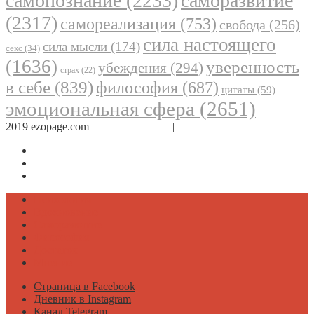
самопознание
(2233)
саморазвитие
(2317)
самореализация
(753)
свобода
(256)
сила настоящего
сила мысли
(174)
секс
(34)
(1636)
уверенность
убеждения
(294)
страх
(22)
в себе
(839)
философия
(687)
цитаты
(59)
эмоциональная сфера
(2651)
2019 ezopage.com |
Обратная связь
|
О проекте
Страница в Facebook
Дневник в Instagram
Канал Telegram
Психология
Вдохновение
Саморазвитие
Философия
Достаток
Мнение
Страница в Facebook
Дневник в Instagram
Канал Telegram