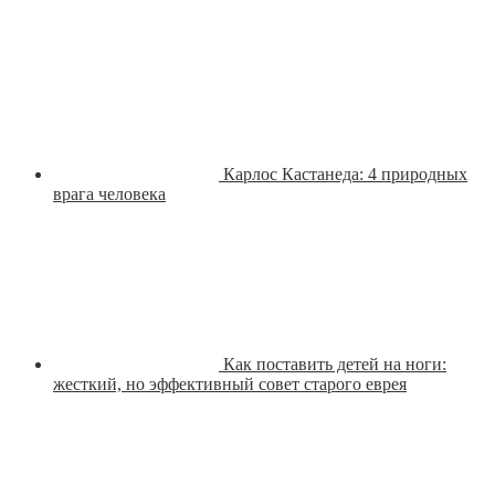
Карлос Кастанеда: 4 природных
врага человека
Как поставить детей на ноги:
жесткий, но эффективный совет старого еврея