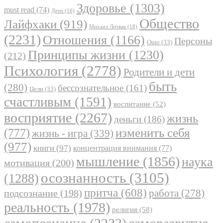
Здоровье
(1303)
must read
(74)
Дети
(16)
Общество
Лайфхаки
(919)
Михаил Литвак
(18)
(2231)
Отношения
(1166)
Персоны
Ошо
(33)
Принципы жизни
(1230)
(212)
Психология
(2778)
Родители и дети
быть
(280)
бессознательное
(161)
Цели
(33)
счастливым
(1591)
воспитание
(52)
восприятие
(2267)
жизнь
деньги
(186)
(777)
изменить себя
жизнь - игра
(339)
(977)
книги
(97)
концентрация внимания
(77)
мышление
(1856)
наука
мотивация
(200)
осознанность
(3105)
(1288)
притча
(608)
работа
(278)
подсознание
(198)
реальность
(1978)
религия
(58)