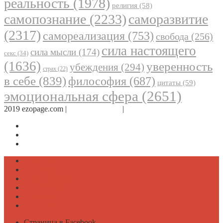
реальность
(1978)
религия
(58)
самопознание
(2233)
саморазвитие
(2317)
самореализация
(753)
свобода
(256)
сила настоящего
сила мысли
(174)
секс
(34)
(1636)
уверенность
убеждения
(294)
страх
(22)
в себе
(839)
философия
(687)
цитаты
(59)
эмоциональная сфера
(2651)
2019 ezopage.com |
Обратная связь
|
О проекте
Страница в Facebook
Дневник в Instagram
Канал Telegram
Психология
Вдохновение
Саморазвитие
Философия
Достаток
Мнение
Страница в Facebook