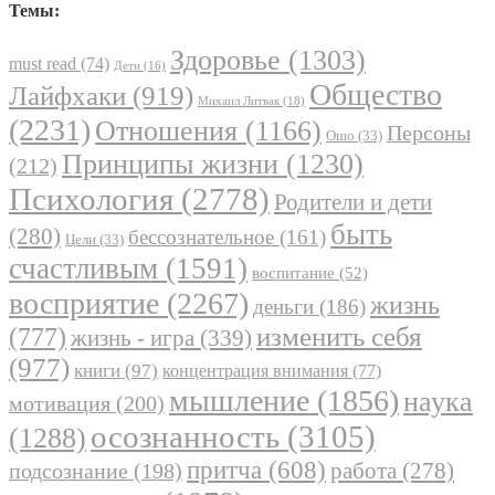
Темы:
Здоровье
(1303)
must read
(74)
Дети
(16)
Общество
Лайфхаки
(919)
Михаил Литвак
(18)
(2231)
Отношения
(1166)
Персоны
Ошо
(33)
Принципы жизни
(1230)
(212)
Психология
(2778)
Родители и дети
быть
(280)
бессознательное
(161)
Цели
(33)
счастливым
(1591)
воспитание
(52)
восприятие
(2267)
жизнь
деньги
(186)
(777)
изменить себя
жизнь - игра
(339)
(977)
книги
(97)
концентрация внимания
(77)
мышление
(1856)
наука
мотивация
(200)
осознанность
(3105)
(1288)
притча
(608)
работа
(278)
подсознание
(198)