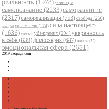
реальность
(1978)
религия
(58)
самопознание
(2233)
саморазвитие
(2317)
самореализация
(753)
свобода
(256)
сила настоящего
сила мысли
(174)
секс
(34)
(1636)
уверенность
убеждения
(294)
страх
(22)
в себе
(839)
философия
(687)
цитаты
(59)
эмоциональная сфера
(2651)
2019 ezopage.com |
Обратная связь
|
О проекте
Страница в Facebook
Дневник в Instagram
Канал Telegram
Психология
Вдохновение
Саморазвитие
Философия
Достаток
Мнение
Страница в Facebook