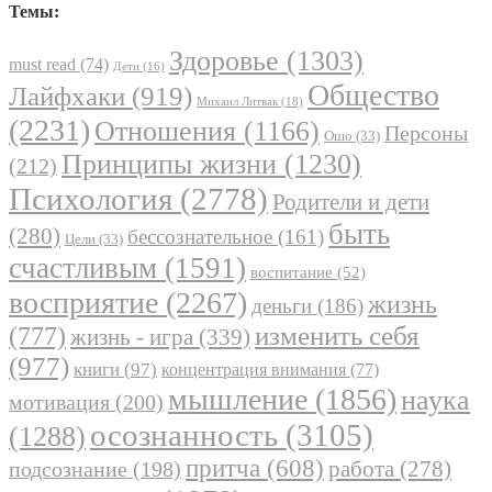
Темы:
Здоровье
(1303)
must read
(74)
Дети
(16)
Общество
Лайфхаки
(919)
Михаил Литвак
(18)
(2231)
Отношения
(1166)
Персоны
Ошо
(33)
Принципы жизни
(1230)
(212)
Психология
(2778)
Родители и дети
быть
(280)
бессознательное
(161)
Цели
(33)
счастливым
(1591)
воспитание
(52)
восприятие
(2267)
жизнь
деньги
(186)
(777)
изменить себя
жизнь - игра
(339)
(977)
книги
(97)
концентрация внимания
(77)
мышление
(1856)
наука
мотивация
(200)
осознанность
(3105)
(1288)
притча
(608)
работа
(278)
подсознание
(198)