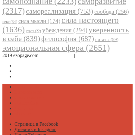
самопознание
(2233)
саморазвитие
(2317)
самореализация
(753)
свобода
(256)
сила настоящего
сила мысли
(174)
секс
(34)
(1636)
уверенность
убеждения
(294)
страх
(22)
в себе
(839)
философия
(687)
цитаты
(59)
эмоциональная сфера
(2651)
2019 ezopage.com |
Обратная связь
|
О проекте
Страница в Facebook
Дневник в Instagram
Канал Telegram
Психология
Вдохновение
Саморазвитие
Философия
Достаток
Мнение
Страница в Facebook
Дневник в Instagram
Канал Telegram