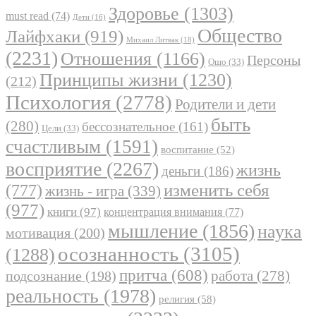
Здоровье
(1303)
must read
(74)
Дети
(16)
Общество
Лайфхаки
(919)
Михаил Литвак
(18)
(2231)
Отношения
(1166)
Персоны
Ошо
(33)
Принципы жизни
(1230)
(212)
Психология
(2778)
Родители и дети
быть
(280)
бессознательное
(161)
Цели
(33)
счастливым
(1591)
воспитание
(52)
восприятие
(2267)
жизнь
деньги
(186)
(777)
изменить себя
жизнь - игра
(339)
(977)
книги
(97)
концентрация внимания
(77)
мышление
(1856)
наука
мотивация
(200)
осознанность
(3105)
(1288)
притча
(608)
работа
(278)
подсознание
(198)
реальность
(1978)
религия
(58)