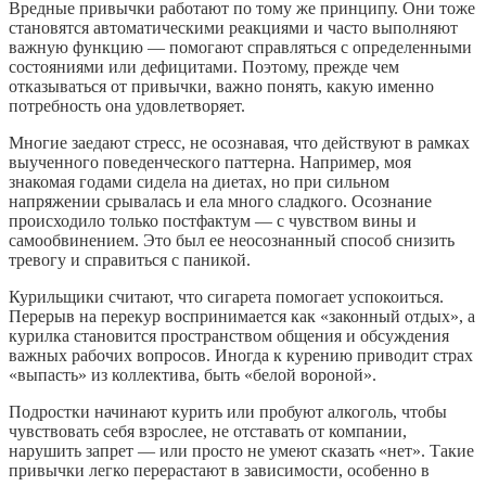
Вредные привычки работают по тому же принципу. Они тоже
становятся автоматическими реакциями и часто выполняют
важную функцию — помогают справляться с определенными
состояниями или дефицитами. Поэтому, прежде чем
отказываться от привычки, важно понять, какую именно
потребность она удовлетворяет.
Многие заедают стресс, не осознавая, что действуют в рамках
выученного поведенческого паттерна. Например, моя
знакомая годами сидела на диетах, но при сильном
напряжении срывалась и ела много сладкого. Осознание
происходило только постфактум — с чувством вины и
самообвинением. Это был ее неосознанный способ снизить
тревогу и справиться с паникой.
Курильщики считают, что сигарета помогает успокоиться.
Перерыв на перекур воспринимается как «законный отдых», а
курилка становится пространством общения и обсуждения
важных рабочих вопросов. Иногда к курению приводит страх
«выпасть» из коллектива, быть «белой вороной».
Подростки начинают курить или пробуют алкоголь, чтобы
чувствовать себя взрослее, не отставать от компании,
нарушить запрет — или просто не умеют сказать «нет». Такие
привычки легко перерастают в зависимости, особенно в