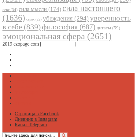
сила настоящего
сила мысли
(174)
секс
(34)
(1636)
уверенность
убеждения
(294)
страх
(22)
в себе
(839)
философия
(687)
цитаты
(59)
эмоциональная сфера
(2651)
2019 ezopage.com |
Обратная связь
|
О проекте
Страница в Facebook
Дневник в Instagram
Канал Telegram
Психология
Вдохновение
Саморазвитие
Философия
Достаток
Мнение
Страница в Facebook
Дневник в Instagram
Канал Telegram