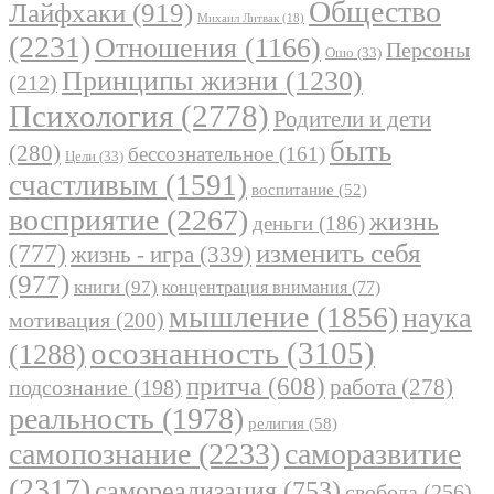
Общество
Лайфхаки
(919)
Михаил Литвак
(18)
(2231)
Отношения
(1166)
Персоны
Ошо
(33)
Принципы жизни
(1230)
(212)
Психология
(2778)
Родители и дети
быть
(280)
бессознательное
(161)
Цели
(33)
счастливым
(1591)
воспитание
(52)
восприятие
(2267)
жизнь
деньги
(186)
(777)
изменить себя
жизнь - игра
(339)
(977)
книги
(97)
концентрация внимания
(77)
мышление
(1856)
наука
мотивация
(200)
осознанность
(3105)
(1288)
притча
(608)
работа
(278)
подсознание
(198)
реальность
(1978)
религия
(58)
самопознание
(2233)
саморазвитие
(2317)
самореализация
(753)
свобода
(256)