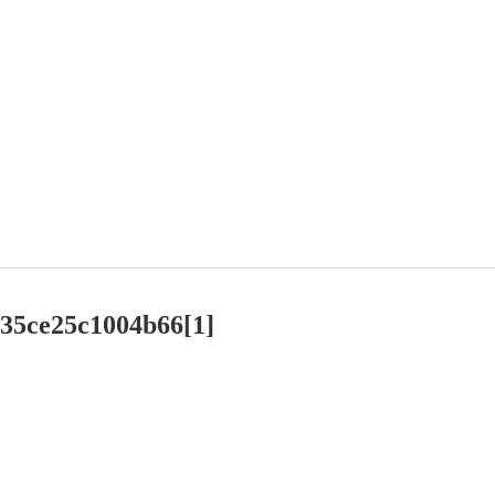
535ce25c1004b66[1]