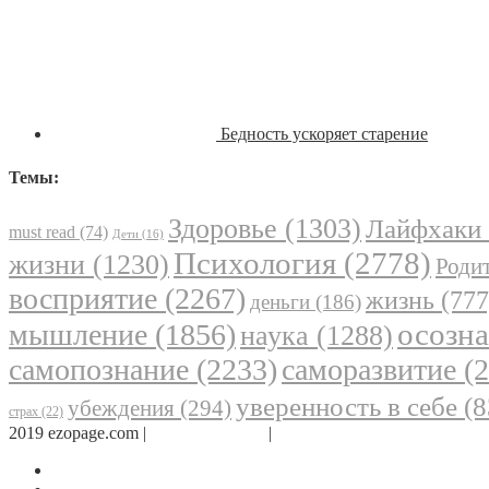
Бедность ускоряет старение
Темы:
Здоровье
(1303)
Лайфхаки
must read
(74)
Дети
(16)
Психология
(2778)
жизни
(1230)
Родит
восприятие
(2267)
жизнь
(777
деньги
(186)
осозн
мышление
(1856)
наука
(1288)
самопознание
(2233)
саморазвитие
(2
уверенность в себе
(8
убеждения
(294)
страх
(22)
2019 ezopage.com |
Обратная связь
|
О проекте
Страница в Facebook