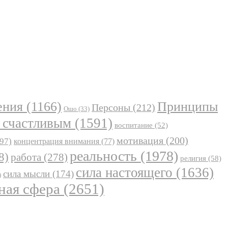
ения
(1166)
Принципы
Персоны
(212)
Ошо
(33)
 счастливым
(1591)
воспитание
(52)
мотивация
(200)
97)
концентрация внимания
(77)
реальность
(1978)
8)
работа
(278)
религия
(58)
сила настоящего
(1636)
сила мысли
(174)
)
ная сфера
(2651)