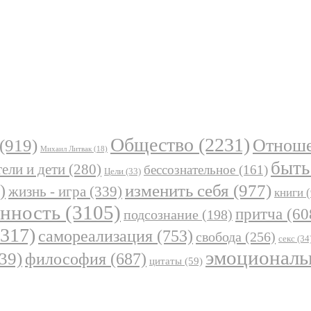
Общество
(2231)
Отнош
(919)
Михаил Литвак
(18)
быть
ели и дети
(280)
бессознательное
(161)
Цели
(33)
)
изменить себя
(977)
жизнь - игра
(339)
книги
(
анность
(3105)
притча
(60
подсознание
(198)
317)
самореализация
(753)
свобода
(256)
секс
(34
эмоциональ
39)
философия
(687)
цитаты
(59)