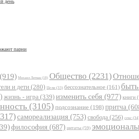
й день
божают парни
Общество
(2231)
Отнош
(919)
Михаил Литвак
(18)
быть
ели и дети
(280)
бессознательное
(161)
Цели
(33)
)
изменить себя
(977)
жизнь - игра
(339)
книги
(
анность
(3105)
притча
(60
подсознание
(198)
317)
самореализация
(753)
свобода
(256)
секс
(34
эмоциональ
39)
философия
(687)
цитаты
(59)