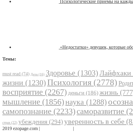
Психологические приемы на кажды
«Недостатки» девушек, которые о
Темы:
Здоровье
(1303)
Лайфхаки
must read
(74)
Дети
(16)
Психология
(2778)
жизни
(1230)
Родит
восприятие
(2267)
жизнь
(777
деньги
(186)
осозн
мышление
(1856)
наука
(1288)
самопознание
(2233)
саморазвитие
(2
уверенность в себе
(8
убеждения
(294)
страх
(22)
2019 ezopage.com |
Обратная связь
|
О проекте