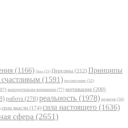
ения
(1166)
Принципы
Персоны
(212)
Ошо
(33)
 счастливым
(1591)
воспитание
(52)
мотивация
(200)
97)
концентрация внимания
(77)
реальность
(1978)
8)
работа
(278)
религия
(58)
сила настоящего
(1636)
сила мысли
(174)
)
ная сфера
(2651)