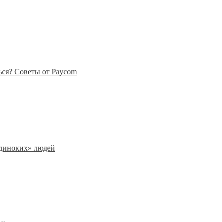
ься? Советы от Paycom
одиноких» людей