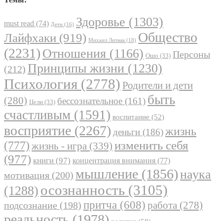
Здоровье
(1303)
must read
(74)
Дети
(16)
Общество
Лайфхаки
(919)
Михаил Литвак
(18)
(2231)
Отношения
(1166)
Персоны
Ошо
(33)
Принципы жизни
(1230)
(212)
Психология
(2778)
Родители и дети
быть
(280)
бессознательное
(161)
Цели
(33)
счастливым
(1591)
воспитание
(52)
восприятие
(2267)
жизнь
деньги
(186)
(777)
изменить себя
жизнь - игра
(339)
(977)
книги
(97)
концентрация внимания
(77)
мышление
(1856)
наука
мотивация
(200)
осознанность
(3105)
(1288)
притча
(608)
работа
(278)
подсознание
(198)
реальность
(1978)