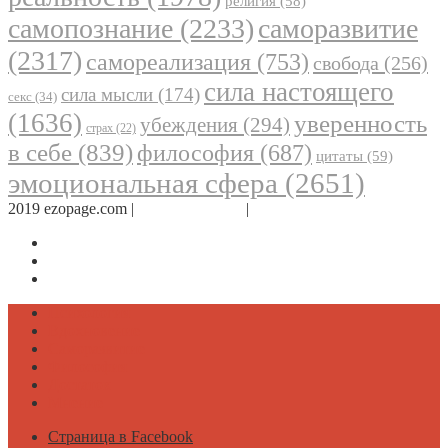
религия
(58)
самопознание
(2233)
саморазвитие
(2317)
самореализация
(753)
свобода
(256)
сила настоящего
сила мысли
(174)
секс
(34)
(1636)
уверенность
убеждения
(294)
страх
(22)
в себе
(839)
философия
(687)
цитаты
(59)
эмоциональная сфера
(2651)
2019 ezopage.com |
Обратная связь
|
О проекте
Страница в Facebook
Дневник в Instagram
Канал Telegram
Психология
Вдохновение
Саморазвитие
Философия
Достаток
Мнение
Страница в Facebook