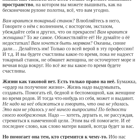
пространство
, на котором вы можете вышивать, как на
бесконечном рулоне полотна, всё, что вам угодно.
Вам нравится токарный станок?
Влюбляйтесь в него,
Говорите о нём с волнением, с восторгом, экстазом,
убеждайте себя и других, что он прекрасен!
Вам нравится
женщина?
То же самое. Обожествляйте её! Не думайте о ёё
недостатках!
Вам хочется быть моряком?
Океаны, синие
дали… Делайтесь им! Только со всей верой в эту профессию!
И т.д. И вы будете счастливы какое-то время, пока не надоест
токарный станок, не обманет женщина, не осточертеет море и
вечная вода вокруг. Но всё же вы какое-то время будете
счастливы.
Жизни как таковой нет. Есть только право на неё.
Бумажка,
«ордер на получение жизни». Жизнь надо выдумывать,
создавать. Помогать ей, бедной и беспомощной, как женщине
во время родов. И тогда что-нибудь из себя, может и выдавит.
Не надо на неё обижаться и говорить, что она не удалась.
Это вам не удалось у неё ничего выпросить! По бедности
своего воображения.
Надо — хотеть, дерзать и, не рассуждая,
стремиться к намеченной цели. Этим вы ей помогаете. И её
последнее слово, как слово матери вашей, всегда будет за вас.
Но помогает она тем, кто стремится к чему-то.
Ибо нас