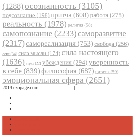
осознанность
(3105)
(1288)
притча
(608)
работа
(278)
подсознание
(198)
реальность
(1978)
религия
(58)
самопознание
(2233)
саморазвитие
(2317)
самореализация
(753)
свобода
(256)
сила настоящего
сила мысли
(174)
секс
(34)
(1636)
уверенность
убеждения
(294)
страх
(22)
в себе
(839)
философия
(687)
цитаты
(59)
эмоциональная сфера
(2651)
2019 ezopage.com |
Обратная связь
|
О проекте
Страница в Facebook
Дневник в Instagram
Канал Telegram
Психология
Вдохновение
Саморазвитие