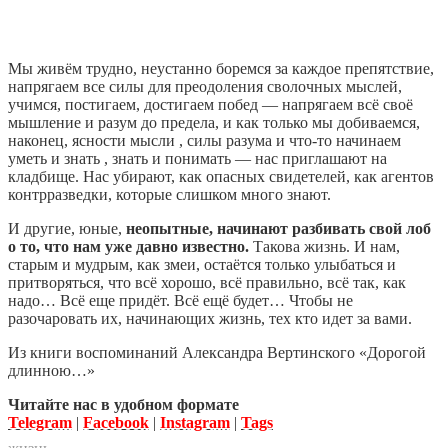
Мы живём трудно, неустанно боремся за каждое препятствие,
напрягаем все силы для преодоления сволочных мыслей,
учимся, постигаем, достигаем побед — напрягаем всё своё
мышление и разум до предела, и как только мы добиваемся,
наконец, ясности мысли , силы разума и что-то начинаем
уметь и знать , знать и понимать — нас приглашают на
кладбище. Нас убирают, как опасных свидетелей, как агентов
контрразведки, которые слишком много знают.
И другие, юные,
неопытные, начинают разбивать свой лоб
о то, что нам уже давно известно.
Такова жизнь. И нам,
старым и мудрым, как змеи, остаётся только улыбаться и
притворяться, что всё хорошо, всё правильно, всё так, как
надо… Всё еще придёт. Всё ещё будет… Чтобы не
разочаровать их, начинающих жизнь, тех кто идет за вами.
Из книги воспоминаний Александра Вертинского «Дорогой
длинною…»
Читайте нас в удобном формате
Telegram
|
Facebook
|
Instagram
|
Tags