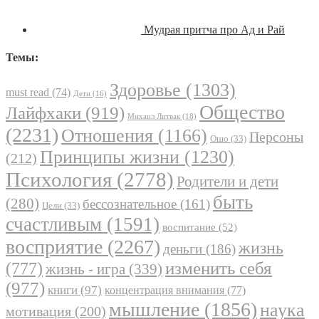
Мудрая притча про Ад и Рай
Темы:
Здоровье
(1303)
must read
(74)
Дети
(16)
Общество
Лайфхаки
(919)
Михаил Литвак
(18)
(2231)
Отношения
(1166)
Персоны
Ошо
(33)
Принципы жизни
(1230)
(212)
Психология
(2778)
Родители и дети
быть
(280)
бессознательное
(161)
Цели
(33)
счастливым
(1591)
воспитание
(52)
восприятие
(2267)
жизнь
деньги
(186)
(777)
изменить себя
жизнь - игра
(339)
(977)
книги
(97)
концентрация внимания
(77)
мышление
(1856)
наука
мотивация
(200)