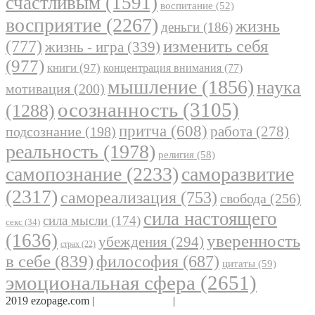
счастливым
(1591)
воспитание
(52)
восприятие
(2267)
жизнь
деньги
(186)
(777)
изменить себя
жизнь - игра
(339)
(977)
книги
(97)
концентрация внимания
(77)
мышление
(1856)
наука
мотивация
(200)
осознанность
(3105)
(1288)
притча
(608)
работа
(278)
подсознание
(198)
реальность
(1978)
религия
(58)
самопознание
(2233)
саморазвитие
(2317)
самореализация
(753)
свобода
(256)
сила настоящего
сила мысли
(174)
секс
(34)
(1636)
уверенность
убеждения
(294)
страх
(22)
в себе
(839)
философия
(687)
цитаты
(59)
эмоциональная сфера
(2651)
2019 ezopage.com |
Обратная связь
|
О проекте