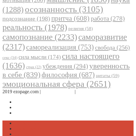
мотивация
(200)
осознанность
(3105)
(1288)
притча
(608)
работа
(278)
подсознание
(198)
реальность
(1978)
религия
(58)
самопознание
(2233)
саморазвитие
(2317)
самореализация
(753)
свобода
(256)
сила настоящего
сила мысли
(174)
секс
(34)
(1636)
уверенность
убеждения
(294)
страх
(22)
в себе
(839)
философия
(687)
цитаты
(59)
эмоциональная сфера
(2651)
2019 ezopage.com |
Обратная связь
|
О проекте
Страница в Facebook
Дневник в Instagram
Канал Telegram
Психология
Вдохновение
Саморазвитие