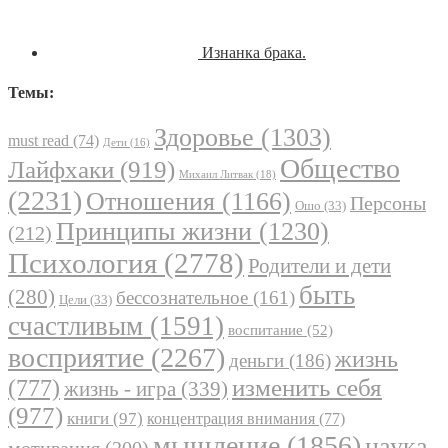
Изнанка брака.
Темы:
Здоровье
(1303)
must read
(74)
Дети
(16)
Общество
Лайфхаки
(919)
Михаил Литвак
(18)
(2231)
Отношения
(1166)
Персоны
Ошо
(33)
Принципы жизни
(1230)
(212)
Психология
(2778)
Родители и дети
быть
(280)
бессознательное
(161)
Цели
(33)
счастливым
(1591)
воспитание
(52)
восприятие
(2267)
жизнь
деньги
(186)
(777)
изменить себя
жизнь - игра
(339)
(977)
книги
(97)
концентрация внимания
(77)
мышление
(1856)
наука