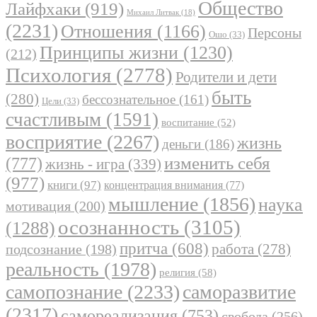
Общество
Лайфхаки
(919)
Михаил Литвак
(18)
(2231)
Отношения
(1166)
Персоны
Ошо
(33)
Принципы жизни
(1230)
(212)
Психология
(2778)
Родители и дети
быть
(280)
бессознательное
(161)
Цели
(33)
счастливым
(1591)
воспитание
(52)
восприятие
(2267)
жизнь
деньги
(186)
(777)
изменить себя
жизнь - игра
(339)
(977)
книги
(97)
концентрация внимания
(77)
мышление
(1856)
наука
мотивация
(200)
осознанность
(3105)
(1288)
притча
(608)
работа
(278)
подсознание
(198)
реальность
(1978)
религия
(58)
самопознание
(2233)
саморазвитие
(2317)
самореализация
(753)
свобода
(256)