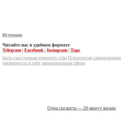
Источник
Читайте нас в удобном формате
Telegram
|
Facebook
|
Instagram
|
Tags
быть счастливым
изменить себя
Психология
самопознание
уверенность в себе
эмоциональная сфера
Одна сигарета — 20 минут жизни