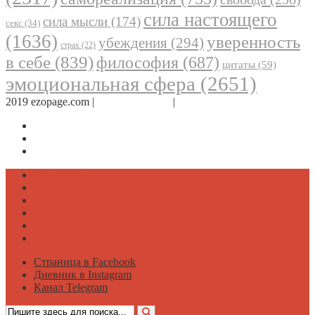
сила настоящего
сила мысли
(174)
секс
(34)
(1636)
уверенность
убеждения
(294)
страх
(22)
в себе
(839)
философия
(687)
цитаты
(59)
эмоциональная сфера
(2651)
2019 ezopage.com |
Обратная связь
|
О проекте
Страница в Facebook
Дневник в Instagram
Канал Telegram
Психология
Вдохновение
Саморазвитие
Философия
Достаток
Мнение
Страница в Facebook
Дневник в Instagram
Канал Telegram