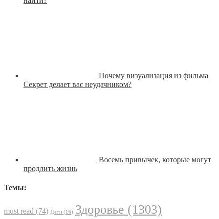
найти?
Почему визуализация из фильма
Секрет делает вас неудачником?
Восемь привычек, которые могут
продлить жизнь
Темы:
Здоровье
(1303)
must read
(74)
Дети
(16)