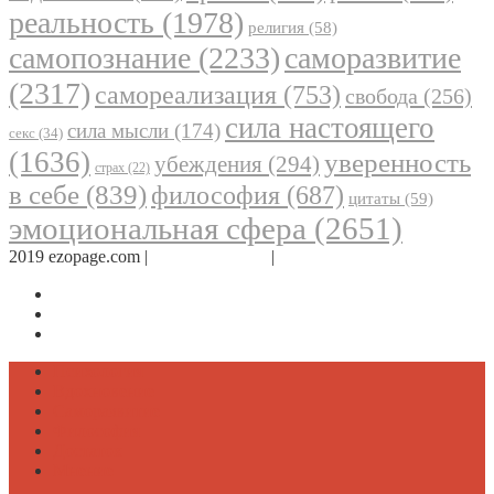
реальность
(1978)
религия
(58)
самопознание
(2233)
саморазвитие
(2317)
самореализация
(753)
свобода
(256)
сила настоящего
сила мысли
(174)
секс
(34)
(1636)
уверенность
убеждения
(294)
страх
(22)
в себе
(839)
философия
(687)
цитаты
(59)
эмоциональная сфера
(2651)
2019 ezopage.com |
Обратная связь
|
О проекте
Страница в Facebook
Дневник в Instagram
Канал Telegram
Психология
Вдохновение
Саморазвитие
Философия
Достаток
Мнение