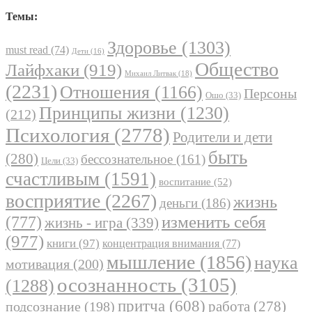
Темы:
Здоровье
(1303)
must read
(74)
Дети
(16)
Общество
Лайфхаки
(919)
Михаил Литвак
(18)
(2231)
Отношения
(1166)
Персоны
Ошо
(33)
Принципы жизни
(1230)
(212)
Психология
(2778)
Родители и дети
быть
(280)
бессознательное
(161)
Цели
(33)
счастливым
(1591)
воспитание
(52)
восприятие
(2267)
жизнь
деньги
(186)
(777)
изменить себя
жизнь - игра
(339)
(977)
книги
(97)
концентрация внимания
(77)
мышление
(1856)
наука
мотивация
(200)
осознанность
(3105)
(1288)
притча
(608)
работа
(278)
подсознание
(198)