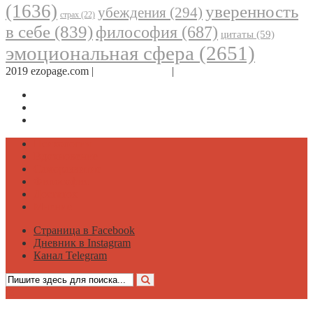
(1636)
уверенность
убеждения
(294)
страх
(22)
в себе
(839)
философия
(687)
цитаты
(59)
эмоциональная сфера
(2651)
2019 ezopage.com |
Обратная связь
|
О проекте
Страница в Facebook
Дневник в Instagram
Канал Telegram
Психология
Вдохновение
Саморазвитие
Философия
Достаток
Мнение
Страница в Facebook
Дневник в Instagram
Канал Telegram