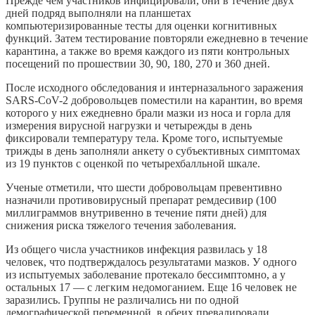
Прежде чем участников инфицировали, они в течение двух
дней подряд выполняли на планшетах
компьютеризированные тесты для оценки когнитивных
функций. Затем тестирование повторяли ежедневно в течение
карантина, а также во время каждого из пяти контрольных
посещений по прошествии 30, 90, 180, 270 и 360 дней.
После исходного обследования и интерназального заражения
SARS-CoV-2 добровольцев поместили на карантин, во время
которого у них ежедневно брали мазки из носа и горла для
измерения вирусной нагрузки и четырежды в день
фиксировали температуру тела. Кроме того, испытуемые
трижды в день заполняли анкету о субъективных симптомах
из 19 пунктов с оценкой по четырехбалльной шкале.
Ученые отметили, что шести добровольцам превентивно
назначили противовирусный препарат ремдесивир (100
миллиграммов внутривенно в течение пяти дней) для
снижения риска тяжелого течения заболевания.
Из общего числа участников инфекция развилась у 18
человек, что подтверждалось результатами мазков. У одного
из испытуемых заболевание протекало бессимптомно, а у
остальных 17 — с легким недомоганием. Еще 16 человек не
заразились. Группы не различались ни по одной
демографической переменной, в обеих превалировали