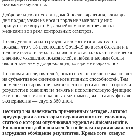
белокожие мужчины.
Добровольцев отпускали домой после карантина, когда два
дня подряд мазки из носа и горла не выявляли у них
присутствие вируса. В дальнейшем они встречались с
медиками во время контрольных осмотров.
Последующий анализ результатов когнитивных тестов
показал, что у 18 перенесших Covid-19 во время болезни и в
течение всего периода наблюдений отмечалось статистически
значимое ухудшение показателей, а набранные ими баллы
были ниже, чем у добровольцев, которые не заразились.
По словам исследователей, никто из участников не жаловался
на субъективное снижение когнитивных способностей. Тем
не менее тестирование выявило, что ощутимее всего просели
результаты в заданиях на память и исполнительную функцию.
Эти последствия оставались заметными даже в самом финале
эксперимента — спустя 360 дней.
Несмотря на надежность примененных методов, авторы
предупредили о некоторых ограничениях исследования,
статью о котором опубликовал журнал eClinicalMedicine.
Большинство добровольцев были белыми мужчинами, что
затрудняет обобщение результатов. Кроме того, следует