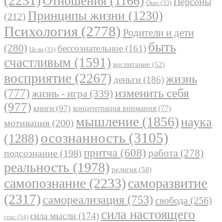
(2231)
Отношения
(1166)
Персоны
Ошо
(33)
Принципы жизни
(1230)
(212)
Психология
(2778)
Родители и дети
быть
(280)
бессознательное
(161)
Цели
(33)
счастливым
(1591)
воспитание
(52)
восприятие
(2267)
жизнь
деньги
(186)
(777)
изменить себя
жизнь - игра
(339)
(977)
книги
(97)
концентрация внимания
(77)
мышление
(1856)
наука
мотивация
(200)
осознанность
(3105)
(1288)
притча
(608)
работа
(278)
подсознание
(198)
реальность
(1978)
религия
(58)
самопознание
(2233)
саморазвитие
(2317)
самореализация
(753)
свобода
(256)
сила настоящего
сила мысли
(174)
секс
(34)