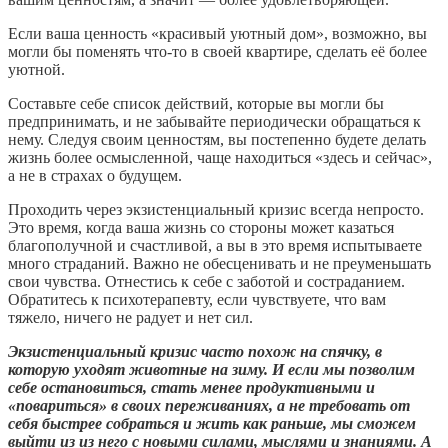
Если ваша ценность «красивый уютный дом», возможно, вы
могли бы поменять что-то в своей квартире, сделать её более
уютной.
Составьте себе список действий, которые вы могли бы
предпринимать, и не забывайте периодически обращаться к
нему. Следуя своим ценностям, вы постепенно будете делать
жизнь более осмысленной, чаще находиться «здесь и сейчас»,
а не в страхах о будущем.
Проходить через экзистенциальный кризис всегда непросто.
Это время, когда ваша жизнь со стороны может казаться
благополучной и счастливой, а вы в это время испытываете
много страданий. Важно не обесценивать и не преуменьшать
свои чувства. Отнестись к себе с заботой и состраданием.
Обратитесь к психотерапевту, если чувствуете, что вам
тяжело, ничего не радует и нет сил.
Экзистенциальный кризис часто похож на спячку, в
которую уходят животные на зиму. И если мы позволим
себе остановиться, стать менее продуктивными и
«повариться» в своих переживаниях, а не требовать от
себя быстрее собраться и жить как раньше, мы сможем
выйти из из него с новыми силами, мыслями и знаниями. А