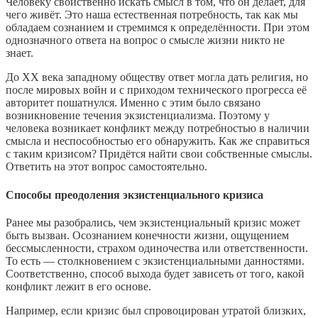
Человеку свойственно искать смысл в том, что он делает, для
чего живёт. Это наша естественная потребность, так как мы
обладаем сознанием и стремимся к определённости. При этом
однозначного ответа на вопрос о смысле жизни никто не
знает.
До XX века западному обществу ответ могла дать религия, но
после мировых войн и с приходом технического прогресса её
авторитет пошатнулся. Именно с этим было связано
возникновение течения экзистенциализма. Поэтому у
человека возникает конфликт между потребностью в наличии
смысла и неспособностью его обнаружить. Как же справиться
с таким кризисом? Придётся найти свои собственные смыслы.
Ответить на этот вопрос самостоятельно.
Способы преодоления экзистенциального кризиса
Ранее мы разобрались, чем экзистенциальный кризис может
быть вызван. Осознанием конечности жизни, ощущением
бессмысленности, страхом одиночества или ответственности.
То есть — столкновением с экзистенциальными данностями.
Соответственно, способ выхода будет зависеть от того, какой
конфликт лежит в его основе.
Например, если кризис был спровоцирован утратой близких,