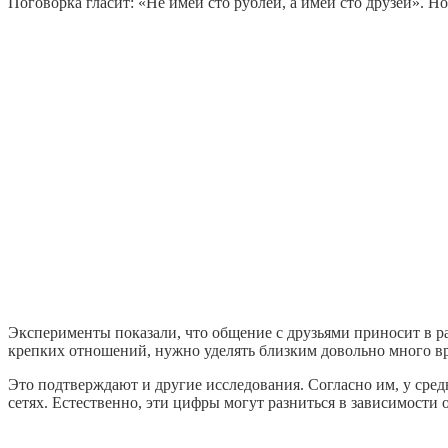
Поговорка гласит: «Не имей сто рублей, а имей сто друзей». Н
Эксперименты показали, что общение с друзьями приносит в ра
крепких отношений, нужно уделять близким довольно много вр
Это подтверждают и другие исследования. Согласно им, у средн
сетях. Естественно, эти цифры могут разниться в зависимости о