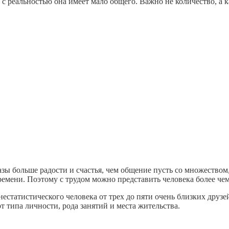
о с реальностью она имеет мало общего. Важно не количество, а 
зы больше радости и счастья, чем общение пусть со множеством
емени. Поэтому с трудом можно представить человека более чем
естатистического человека от трех до пяти очень близких друзей
т типа личности, рода занятий и места жительства.