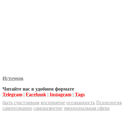
Источник
Читайте нас в удобном формате
Telegram
|
Facebook
|
Instagram
|
Tags
быть счастливым
восприятие
осознанность
Психология
самопознание
саморазвитие
эмоциональная сфера