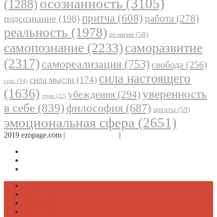
осознанность
(3105)
(1288)
притча
(608)
работа
(278)
подсознание
(198)
реальность
(1978)
религия
(58)
самопознание
(2233)
саморазвитие
(2317)
самореализация
(753)
свобода
(256)
сила настоящего
сила мысли
(174)
секс
(34)
(1636)
уверенность
убеждения
(294)
страх
(22)
в себе
(839)
философия
(687)
цитаты
(59)
эмоциональная сфера
(2651)
2019 ezopage.com |
Обратная связь
|
О проекте
Страница в Facebook
Дневник в Instagram
Канал Telegram
Психология
Вдохновение
Саморазвитие
Философия