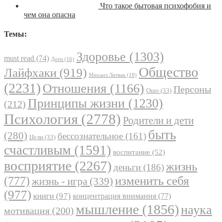
Что такое бытовая психофобия и
чем она опасна
Темы:
Здоровье
(1303)
must read
(74)
Дети
(16)
Общество
Лайфхаки
(919)
Михаил Литвак
(18)
(2231)
Отношения
(1166)
Персоны
Ошо
(33)
Принципы жизни
(1230)
(212)
Психология
(2778)
Родители и дети
быть
(280)
бессознательное
(161)
Цели
(33)
счастливым
(1591)
воспитание
(52)
восприятие
(2267)
жизнь
деньги
(186)
(777)
изменить себя
жизнь - игра
(339)
(977)
книги
(97)
концентрация внимания
(77)
мышление
(1856)
наука
мотивация
(200)