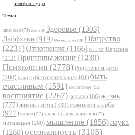
телефон с утра
Темы:
Здоровье
(1303)
must read
(74)
Дети
(16)
Общество
Лайфхаки
(919)
Михаил Литвак
(18)
(2231)
Отношения
(1166)
Персоны
Ошо
(33)
Принципы жизни
(1230)
(212)
Психология
(2778)
Родители и дети
быть
(280)
бессознательное
(161)
Цели
(33)
счастливым
(1591)
воспитание
(52)
восприятие
(2267)
жизнь
деньги
(186)
(777)
изменить себя
жизнь - игра
(339)
(977)
книги
(97)
концентрация внимания
(77)
мышление
(1856)
наука
мотивация
(200)
осознанность
(3105)
(1288)