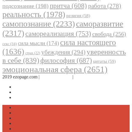
притча
(608)
работа
(278)
подсознание
(198)
реальность
(1978)
религия
(58)
самопознание
(2233)
саморазвитие
(2317)
самореализация
(753)
свобода
(256)
сила настоящего
сила мысли
(174)
секс
(34)
(1636)
уверенность
убеждения
(294)
страх
(22)
в себе
(839)
философия
(687)
цитаты
(59)
эмоциональная сфера
(2651)
2019 ezopage.com |
Обратная связь
|
О проекте
Страница в Facebook
Дневник в Instagram
Канал Telegram
Психология
Вдохновение
Саморазвитие
Философия
Достаток