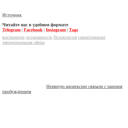
Источник
Читайте нас в удобном формате
Telegram
|
Facebook
|
Instagram
|
Tags
восприятие
осознанность
Психология
самопознание
эмоциональная сфера
Нервную анорексию связали с ранним
пробуждением