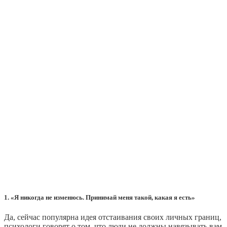
1. «Я никогда не изменюсь. Принимай меня такой, какая я есть»
Да, сейчас популярна идея отстаивания своих личных границ,
психологи говорят о том, что люди не должны навязывать вам