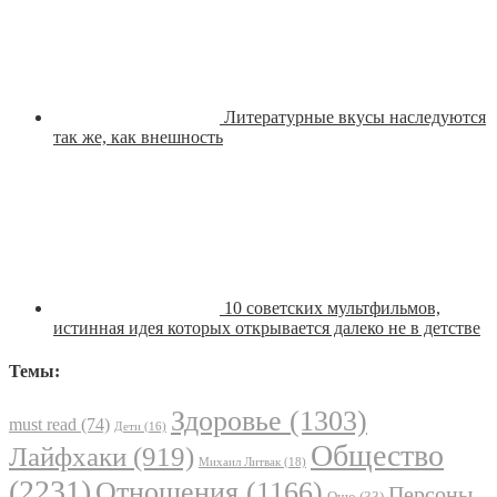
Литературные вкусы наследуются
так же, как внешность
10 советских мультфильмов,
истинная идея которых открывается далеко не в детстве
Темы:
Здоровье
(1303)
must read
(74)
Дети
(16)
Общество
Лайфхаки
(919)
Михаил Литвак
(18)
(2231)
Отношения
(1166)
Персоны
Ошо
(33)