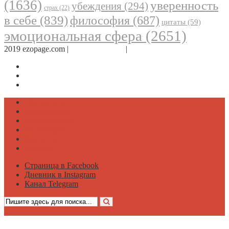
(1636)
уверенность
убеждения
(294)
страх
(22)
в себе
(839)
философия
(687)
цитаты
(59)
эмоциональная сфера
(2651)
2019 ezopage.com |
Обратная связь
|
О проекте
Страница в Facebook
Дневник в Instagram
Канал Telegram
Психология
Вдохновение
Саморазвитие
Философия
Достаток
Мнение
Страница в Facebook
Дневник в Instagram
Канал Telegram