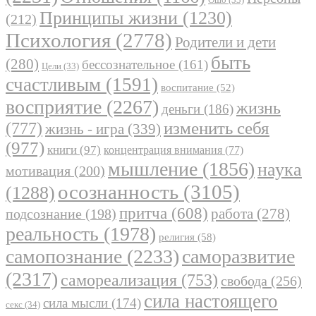
Принципы жизни
(1230)
(212)
Психология
(2778)
Родители и дети
быть
(280)
бессознательное
(161)
Цели
(33)
счастливым
(1591)
воспитание
(52)
восприятие
(2267)
жизнь
деньги
(186)
(777)
изменить себя
жизнь - игра
(339)
(977)
книги
(97)
концентрация внимания
(77)
мышление
(1856)
наука
мотивация
(200)
осознанность
(3105)
(1288)
притча
(608)
работа
(278)
подсознание
(198)
реальность
(1978)
религия
(58)
самопознание
(2233)
саморазвитие
(2317)
самореализация
(753)
свобода
(256)
сила настоящего
сила мысли
(174)
секс
(34)