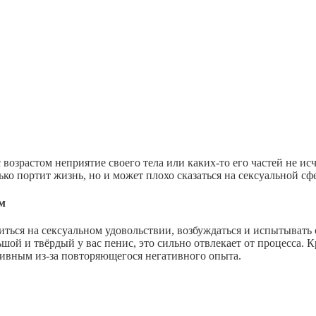
возрастом неприятие своего тела или каких-то его частей не исч
ько портит жизнь, но и может плохо сказаться на сексуальной сф
м
ься на сексуальном удовольствии, возбуждаться и испытывать ор
ьшой и твёрдый у вас пенис, это сильно отвлекает от процесса.
ктивным из-за повторяющегося негативного опыта.