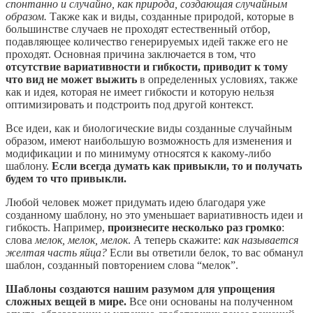
спонтанно и случайно, как природа, создающая случайным
образом.
Также как и виды, созданные природой, которые в
большинстве случаев не проходят естественный отбор,
подавляющее количество генерируемых идей также его не
проходят. Основная причина заключается в том, что
отсутствие вариативности и гибкости, приводит к тому
что вид не может выжить
в определенных условиях, также
как и идея, которая не имеет гибкости и которую нельзя
оптимизировать и подстроить под другой контекст.
Все идеи, как и биологические виды созданные случайным
образом, имеют наибольшую возможность для изменения и
модификации и по минимуму относятся к какому-либо
шаблону.
Если всегда думать как привыкли, то и получать
будем то что привыкли.
Любой человек может придумать идею благодаря уже
созданному шаблону, но это уменьшает вариативность идеи и
гибкость. Например,
произнесите несколько раз громко
:
слова
мелок, мелок, мелок
. А теперь скажите:
как называется
желтая часть яйца?
Если вы ответили белок, то вас обманул
шаблон, созданный повторением слова “мелок”.
Шаблоны создаются нашим разумом для упрощения
сложных вещей в мире.
Все они основаны на полученном