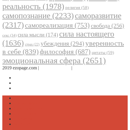
реальность
(1978)
религия
(58)
самопознание
(2233)
саморазвитие
(2317)
самореализация
(753)
свобода
(256)
сила настоящего
сила мысли
(174)
секс
(34)
(1636)
уверенность
убеждения
(294)
страх
(22)
в себе
(839)
философия
(687)
цитаты
(59)
эмоциональная сфера
(2651)
2019 ezopage.com |
Обратная связь
|
О проекте
Страница в Facebook
Дневник в Instagram
Канал Telegram
Психология
Вдохновение
Саморазвитие
Философия
Достаток
Мнение