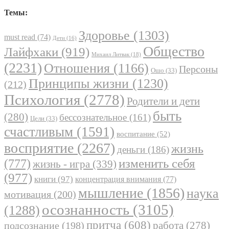
Темы:
Здоровье
(1303)
must read
(74)
Дети
(16)
Общество
Лайфхаки
(919)
Михаил Литвак
(18)
(2231)
Отношения
(1166)
Персоны
Ошо
(33)
Принципы жизни
(1230)
(212)
Психология
(2778)
Родители и дети
быть
(280)
бессознательное
(161)
Цели
(33)
счастливым
(1591)
воспитание
(52)
восприятие
(2267)
жизнь
деньги
(186)
(777)
изменить себя
жизнь - игра
(339)
(977)
книги
(97)
концентрация внимания
(77)
мышление
(1856)
наука
мотивация
(200)
осознанность
(3105)
(1288)
притча
(608)
работа
(278)
подсознание
(198)