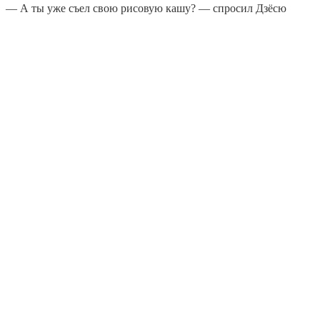
— А ты уже съел свою рисовую кашу? — спросил Дзёсю