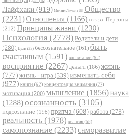
must read
(74)
Дети
(16)
Общество
Лайфхаки
(919)
Михаил Литвак
(18)
(2231)
Отношения
(1166)
Персоны
Ошо
(33)
Принципы жизни
(1230)
(212)
Психология
(2778)
Родители и дети
быть
(280)
бессознательное
(161)
Цели
(33)
счастливым
(1591)
воспитание
(52)
восприятие
(2267)
жизнь
деньги
(186)
(777)
изменить себя
жизнь - игра
(339)
(977)
книги
(97)
концентрация внимания
(77)
мышление
(1856)
наука
мотивация
(200)
осознанность
(3105)
(1288)
притча
(608)
работа
(278)
подсознание
(198)
реальность
(1978)
религия
(58)
самопознание
(2233)
саморазвитие