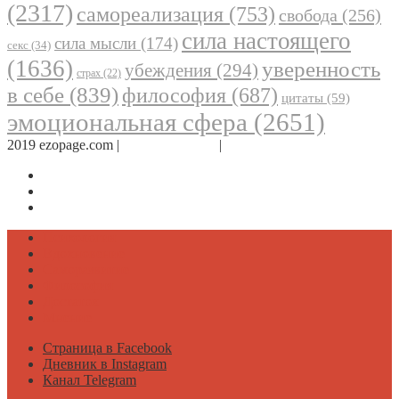
(2317)
самореализация
(753)
свобода
(256)
сила настоящего
сила мысли
(174)
секс
(34)
(1636)
уверенность
убеждения
(294)
страх
(22)
в себе
(839)
философия
(687)
цитаты
(59)
эмоциональная сфера
(2651)
2019 ezopage.com |
Обратная связь
|
О проекте
Страница в Facebook
Дневник в Instagram
Канал Telegram
Психология
Вдохновение
Саморазвитие
Философия
Достаток
Мнение
Страница в Facebook
Дневник в Instagram
Канал Telegram