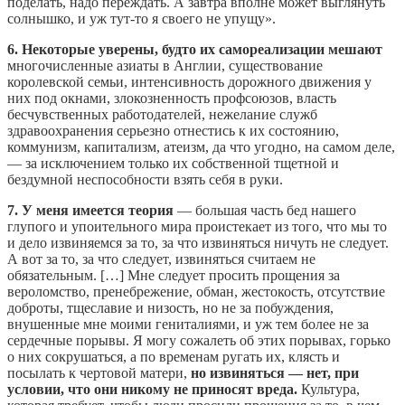
поделать, надо переждать. А завтра вполне может выглянуть
солнышко, и уж тут-то я своего не упущу».
6. Некоторые уверены, будто их самореализации мешают
многочисленные азиаты в Англии, существование
королевской семьи, интенсивность дорожного движения у
них под окнами, злокозненность профсоюзов, власть
бесчувственных работодателей, нежелание служб
здравоохранения серьезно отнестись к их состоянию,
коммунизм, капитализм, атеизм, да что угодно, на самом деле,
— за исключением только их собственной тщетной и
бездумной неспособности взять себя в руки.
7. У меня имеется теория
— большая часть бед нашего
глупого и упоительного мира проистекает из того, что мы то
и дело извиняемся за то, за что извиняться ничуть не следует.
А вот за то, за что следует, извиняться считаем не
обязательным. […] Мне следует просить прощения за
вероломство, пренебрежение, обман, жестокость, отсутствие
доброты, тщеславие и низость, но не за побуждения,
внушенные мне моими гениталиями, и уж тем более не за
сердечные порывы. Я могу сожалеть об этих порывах, горько
о них сокрушаться, а по временам ругать их, клясть и
посылать к чертовой матери,
но извиняться — нет, при
условии, что они никому не приносят вреда.
Культура,