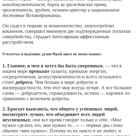
кинодокументалист, борец за гражданские права,
просветитель, эрудит, человек-оркестр и национальное
достояние Великобритании.
Он сидел в тюрьме за мошенничество, злоупотреблял
кокаином, совершил минимум две подтвержденные попытки
самоубийства, страдает биполярным аффективным
расстройством.
О взлетах и падениях души Фрай знает не понаслышке.
1. Главное, в чем я хотел бы быть уверенным
, — что в
нашем мире
превыше
таланта, превыше энергии,
сосредоточения, целеустремленности и всего остального
стоит
доброта
. Чем больше в мире доброты и
жизнерадостности, тем этот мир всегда лучше. А все большие
слова — добродетель, справедливость, истина — карлики по
сравнению с величием доброты.
2.
Бросьте выяснять, что общего у успешных людей,
посмотрите лучше, что объединяет всех людей
неуспешных
: они все время говорят только о себе. «Мне
нужно сделать это, мне нужно то…» — первые два слова
обычно «мне нужно». Потому-то их никто и не любит, и