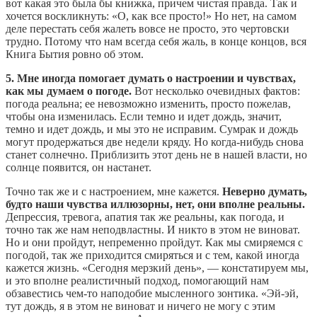
вот какая это была бы книжка, причем чистая правда. Так и
хочется воскликнуть: «О, как все просто!» Но нет, на самом
деле перестать себя жалеть вовсе не просто, это чертовски
трудно. Потому что нам всегда себя жаль, в конце концов, вся
Книга Бытия ровно об этом.
5. Мне иногда помогает думать о настроении и чувствах,
как мы думаем о погоде.
Вот несколько очевидных фактов:
погода реальна; ее невозможно изменить, просто пожелав,
чтобы она изменилась. Если темно и идет дождь, значит,
темно и идет дождь, и мы это не исправим. Сумрак и дождь
могут продержаться две недели кряду. Но когда-нибудь снова
станет солнечно. Приблизить этот день не в нашей власти, но
солнце появится, он настанет.
Точно так же и с настроением, мне кажется.
Неверно думать,
будто наши чувства иллюзорны, нет, они вполне реальны.
Депрессия, тревога, апатия так же реальны, как погода, и
точно так же нам неподвластны. И никто в этом не виноват.
Но и они пройдут, непременно пройдут. Как мы смиряемся с
погодой, так же приходится смиряться и с тем, какой иногда
кажется жизнь. «Сегодня мерзкий день», — констатируем мы,
и это вполне реалистичный подход, помогающий нам
обзавестись чем-то наподобие мысленного зонтика. «Эй-эй,
тут дождь, я в этом не виноват и ничего не могу с этим