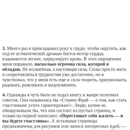
3.
Много раз я прикладывал руку к груди, чтобы ощутить, как
под ее астматической дрожью бьется мотор сердца,
вздымаются легкие, циркулирует кровь. В этих ощущениях
меня поражало,
насколько огромна сила, которой я
обладаю.
Не волшебная, а настоящая сила. Силы просто жить
и сопротивляться трудностям уже достаточно, но я
чувствовал, что у меня есть еще и сила творить, приумножать,
радовать, развлекать и видоизменять.
4.
Однажды я чуть было не издал книгу в жанре полезных
советов. Она называлась бы «Стивен Фрай — о том, как стать
счастливым: успех гарантирован!». Люди, купив ее,
обнаруживали бы, что она состоит из пустых страниц, и
только на первой написано:
«Перестаньте себя жалеть — и
вы будете счастливы»
. А остальные страницы
предназначены для рисунков или записи интересных идей, —