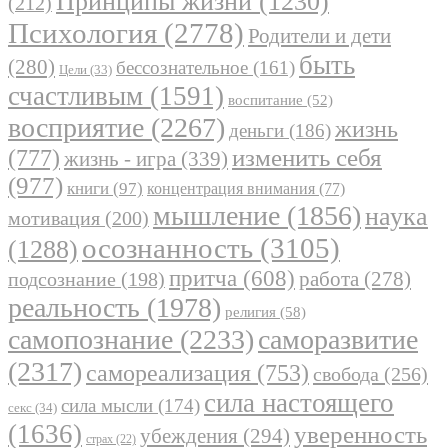
Принципы жизни
(1230)
(212)
Психология
(2778)
Родители и дети
быть
(280)
бессознательное
(161)
Цели
(33)
счастливым
(1591)
воспитание
(52)
восприятие
(2267)
жизнь
деньги
(186)
(777)
изменить себя
жизнь - игра
(339)
(977)
книги
(97)
концентрация внимания
(77)
мышление
(1856)
наука
мотивация
(200)
осознанность
(3105)
(1288)
притча
(608)
работа
(278)
подсознание
(198)
реальность
(1978)
религия
(58)
самопознание
(2233)
саморазвитие
(2317)
самореализация
(753)
свобода
(256)
сила настоящего
сила мысли
(174)
секс
(34)
(1636)
уверенность
убеждения
(294)
страх
(22)