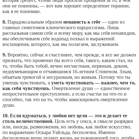
которая требует, чтобы люди просили прощения за то, в чем
они не повинны, — вот вам хорошее определение тирании,
как я ее понимаю.
8.
Парадоксальным образом
ненависть к себе
— один из
главных симптомов клинического нарциссизма. Лишь
рассказывая самим себе и всему миру, как мы себя ненавидим,
мы обеспечиваем себе водопад похвал и выражений
восхищения, которого, как мы полагаем, заслуживаем.
9.
Вероятно, сейчас я счастливее, чем прежде, и все же должен
признать, что променял бы всего себя, такого, каким стал, на
то, чтобы быть тобой, вечно несчастным, нервным, диким,
недоумевающим и отчаявшимся 16-летним Стивеном. Злым,
объятым тревогой и несуразным, но живым. Потому что ты
умеешь чувствовать, а
уметь чувствовать — важнее, чем то,
как себя чувствуешь
. Омертвление души — единственное
непростительное преступление, а если счастье на что-то и
способно, так это на то, чтобы замаскировать омертвление
души.
10. Если вдуматься, у любви нет цели — это и делает ее
столь величественной.
Цель есть у секса, в смысле разрядки
или, иногда, размножения, но любовь, как любое искусство,
по выражению Оскара Уайльда, бесполезна. Именно
бесполезные вещи делают жизнь заслуживающей того, чтобы