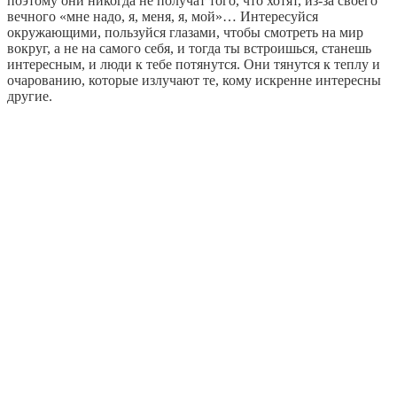
поэтому они никогда не получат того, что хотят, из-за своего
вечного «мне надо, я, меня, я, мой»… Интересуйся
окружающими, пользуйся глазами, чтобы смотреть на мир
вокруг, а не на самого себя, и тогда ты встроишься, станешь
интересным, и люди к тебе потянутся. Они тянутся к теплу и
очарованию, которые излучают те, кому искренне интересны
другие.