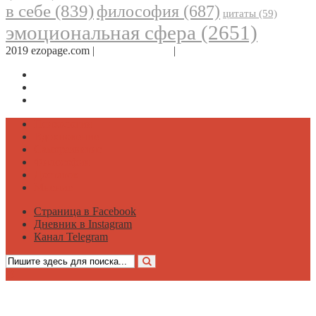
в себе
(839)
философия
(687)
цитаты
(59)
эмоциональная сфера
(2651)
2019 ezopage.com |
Обратная связь
|
О проекте
Страница в Facebook
Дневник в Instagram
Канал Telegram
Психология
Вдохновение
Саморазвитие
Философия
Достаток
Мнение
Страница в Facebook
Дневник в Instagram
Канал Telegram