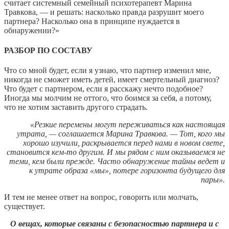
считает системный семейный психотерапевт Марина
Травкова, — и решать: насколько правда разрушит моего
партнера? Насколько она в принципе нуждается в
обнаружении?»
РАЗБОР ПО СОСТАВУ
Что со мной будет, если я узнаю, что партнер изменил мне,
никогда не сможет иметь детей, имеет смертельный диагноз?
Что будет с партнером, если я расскажу нечто подобное?
Иногда мы молчим не оттого, что боимся за себя, а потому,
что не хотим заставить другого страдать.
«Резкие перемены могут переживаться как настоящая
утрата, — соглашается Марина Травкова. — Тот, кого мы
хорошо изучили, раскрывается перед нами в новом свете,
становится кем-то другим. И мы рядом с ним оказываемся не
теми, кем были прежде. Часто обнаружение тайны ведет и
к утрате образа «мы», потере горизонта будущего для
пары».
И тем не менее ответ на вопрос, говорить или молчать,
существует.
О вещах, которые связаны с безопасностью партнера и с