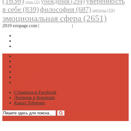
(1636)
уверенность
убеждения
(294)
страх
(22)
в себе
(839)
философия
(687)
цитаты
(59)
эмоциональная сфера
(2651)
2019 ezopage.com |
Обратная связь
|
О проекте
Страница в Facebook
Дневник в Instagram
Канал Telegram
Психология
Вдохновение
Саморазвитие
Философия
Достаток
Мнение
Страница в Facebook
Дневник в Instagram
Канал Telegram