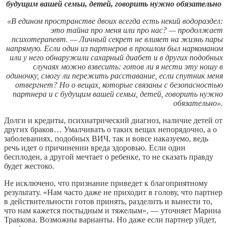
будущим вашей семьи, детей, говорить нужно обязательно
«В едином пространстве двоих всегда есть некий водораздел:
это тайна про меня или про нас? — продолжает
психотерапевт. — Личный секрет не влияет на жизнь пары
напрямую. Если один из партнеров в прошлом был наркоманом
или у него обнаружили сахарный диа­бет и в других подобных
случаях можно взвесить: готов ли я нести эту ношу в
одиночку, смогу ли пережить расставание, если спутник меня
отвергнет? Но о вещах, которые связаны с безопасностью
партнера и с будущим вашей семьи, детей, говорить нужно
обязательно».
Долги и кредиты, психиатрический диагноз, наличие детей от
других браков… Умалчивать о таких вещах непорядочно, а о
заболеваниях, подобных ВИЧ, так и вовсе наказуемо, ведь
речь идет о причинении вреда здоровью. Если один
бесплоден, а другой мечтает о ребенке, то не сказать правду
будет жестоко.
Не исключено, что признание приведет к благоприятному
результату. «Нам часто даже не приходит в голову, что партнер
в действительности готов принять, разделить и вынести то,
что нам кажется постыдным и тяжелым», — уточняет Марина
Травкова. Возможны варианты. Но даже если партнер уйдет,