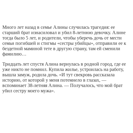
Много лет назад в семье Алины случилась трагедия: ее
старший брат изнасиловал и убил 8-летнюю девочку. Алине
тогда было 5 лет, и родители, чтобы уберечь дочь от мести
семьи погибшей и стигмы «сестры убийцы», отправили ее к
бездетной маминой тете в другую страну, там ей сменили
фамилию…
Тридцать лет спустя Алина вернулась в родной город, где ее
уже никто не помнил. Купила жилье, устроилась на работу,
вышла замуж, родила дочь. «И тут свекровь рассказала
историю, от которой у меня потемнело в глазах, —
вспоминает 38-летняя Алина. — Получалось, что мой брат
убил сестру моего мужа».