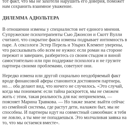
тот факт, что мы не захотели нарушить его доверия, поможет
нам сохранить взаимное уважение.
ДИЛЕММА АДЮЛЬТЕРА
В отношении измены у специалистов нет единого мнения.
Супружеские психотерапевты Сью Джонсон и Скотт Вулли
считают, что сокрытие факта измены подрывает интимность в
паре. А сексологи Эстер Перель и Ульрих Клемент уверены,
что рассказывать обо всем не нужно: если роман на стороне
пережит и завершен, разберитесь со своим стыдом и виной
самостоятельно или при поддержке психолога и не грузите
партнера своими проблемами, советуют они.
Нередко измена или другой социально неодобряемый факт
вроде финансовой аферы становится достоянием партнера,
но… оба делают вид, что ничего не случилось. «Это случай,
когда мы понимаем: если тайна раскроется, мы не сможем
жить с этим, такая реальность для нас неприемлема, —
поясняет Марина Травкова. — Но также знаем: выйти сейчас
из семейной системы, где растут дети, налажен быт, мы не
способны. И партнеры идут на совместный самообман: я тебя
не ловлю, а ты мне не попадаешься. Это молчаливая заявка на
то, что мы остаемся вместе».