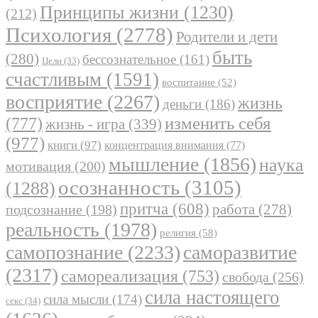
Принципы жизни
(1230)
(212)
Психология
(2778)
Родители и дети
быть
(280)
бессознательное
(161)
Цели
(33)
счастливым
(1591)
воспитание
(52)
восприятие
(2267)
жизнь
деньги
(186)
(777)
изменить себя
жизнь - игра
(339)
(977)
книги
(97)
концентрация внимания
(77)
мышление
(1856)
наука
мотивация
(200)
осознанность
(3105)
(1288)
притча
(608)
работа
(278)
подсознание
(198)
реальность
(1978)
религия
(58)
самопознание
(2233)
саморазвитие
(2317)
самореализация
(753)
свобода
(256)
сила настоящего
сила мысли
(174)
секс
(34)