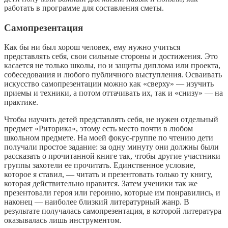
работать в программе для составления сметы.
Самопрезентация
Как бы ни был хорош человек, ему нужно учиться
представлять себя, свои сильные стороны и достижения. Это
касается не только школы, но и защиты диплома или проекта,
собеседования и любого публичного выступления. Осваивать
искусство самопрезентации можно как «сверху» — изучить
приемы и техники, а потом оттачивать их, так и «снизу» — на
практике.
Чтобы научить детей представлять себя, не нужен отдельный
предмет «Риторика», этому есть место почти в любом
школьном предмете. На моей фокус-группе по чтению дети
получали простое задание: за одну минуту они должны были
рассказать о прочитанной книге так, чтобы другие участники
группы захотели ее прочитать. Единственное условие,
которое я ставил, — читать и презентовать только ту книгу,
которая действительно нравится. Затем ученики так же
презентовали героя или героиню, которые им понравились, и
наконец — наиболее близкий литературный жанр. В
результате получалась самопрезентация, в которой литература
оказывалась лишь инструментом.