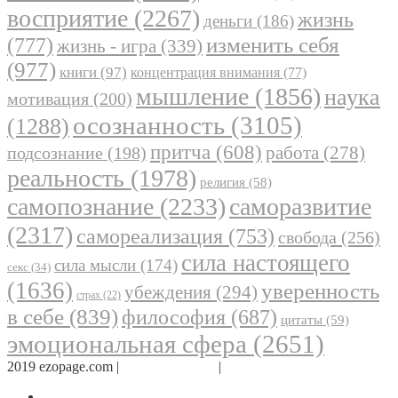
восприятие
(2267)
жизнь
деньги
(186)
(777)
изменить себя
жизнь - игра
(339)
(977)
книги
(97)
концентрация внимания
(77)
мышление
(1856)
наука
мотивация
(200)
осознанность
(3105)
(1288)
притча
(608)
работа
(278)
подсознание
(198)
реальность
(1978)
религия
(58)
самопознание
(2233)
саморазвитие
(2317)
самореализация
(753)
свобода
(256)
сила настоящего
сила мысли
(174)
секс
(34)
(1636)
уверенность
убеждения
(294)
страх
(22)
в себе
(839)
философия
(687)
цитаты
(59)
эмоциональная сфера
(2651)
2019 ezopage.com |
Обратная связь
|
О проекте
Страница в Facebook