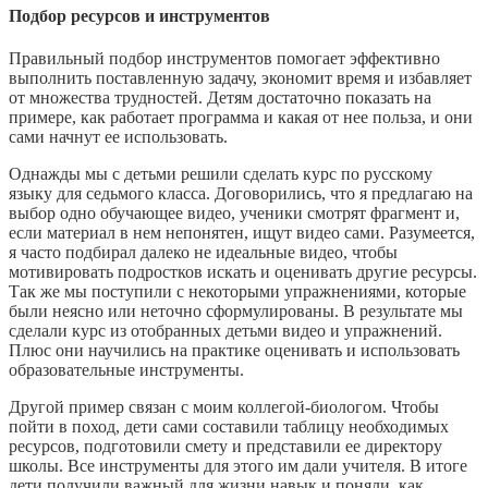
Подбор ресурсов и инструментов
Правильный подбор инструментов помогает эффективно
выполнить поставленную задачу, экономит время и избавляет
от множества трудностей. Детям достаточно показать на
примере, как работает программа и какая от нее польза, и они
сами начнут ее использовать.
Однажды мы с детьми решили сделать курс по русскому
языку для седьмого класса. Договорились, что я предлагаю на
выбор одно обучающее видео, ученики смотрят фрагмент и,
если материал в нем непонятен, ищут видео сами. Разумеется,
я часто подбирал далеко не идеальные видео, чтобы
мотивировать подростков искать и оценивать другие ресурсы.
Так же мы поступили с некоторыми упражнениями, которые
были неясно или неточно сформулированы. В результате мы
сделали курс из отобранных детьми видео и упражнений.
Плюс они научились на практике оценивать и использовать
образовательные инструменты.
Другой пример связан с моим коллегой-биологом. Чтобы
пойти в поход, дети сами составили таблицу необходимых
ресурсов, подготовили смету и представили ее директору
школы. Все инструменты для этого им дали учителя. В итоге
дети получили важный для жизни навык и поняли, как