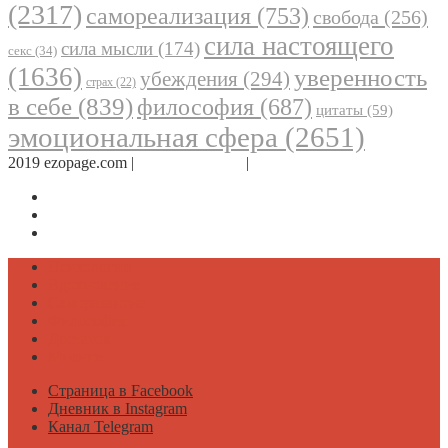
(2317)
самореализация
(753)
свобода
(256)
сила настоящего
сила мысли
(174)
секс
(34)
(1636)
уверенность
убеждения
(294)
страх
(22)
в себе
(839)
философия
(687)
цитаты
(59)
эмоциональная сфера
(2651)
2019 ezopage.com |
Обратная связь
|
О проекте
Страница в Facebook
Дневник в Instagram
Канал Telegram
Психология
Вдохновение
Саморазвитие
Философия
Достаток
Мнение
Страница в Facebook
Дневник в Instagram
Канал Telegram