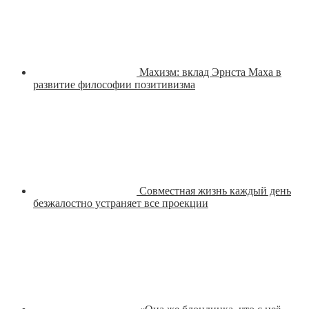
Махизм: вклад Эрнста Маха в
развитие философии позитивизма
Совместная жизнь каждый день
безжалостно устраняет все проекции