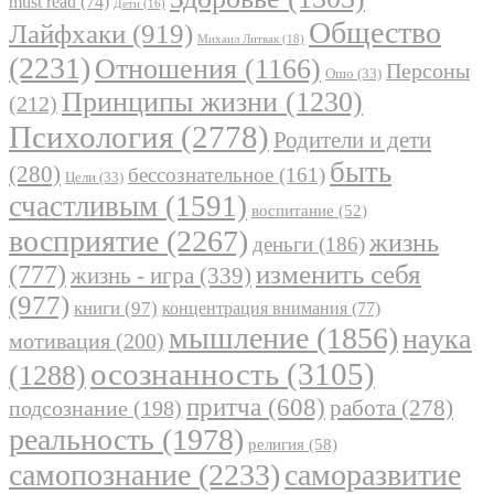
must read
(74)
Дети
(16)
Общество
Лайфхаки
(919)
Михаил Литвак
(18)
(2231)
Отношения
(1166)
Персоны
Ошо
(33)
Принципы жизни
(1230)
(212)
Психология
(2778)
Родители и дети
быть
(280)
бессознательное
(161)
Цели
(33)
счастливым
(1591)
воспитание
(52)
восприятие
(2267)
жизнь
деньги
(186)
(777)
изменить себя
жизнь - игра
(339)
(977)
книги
(97)
концентрация внимания
(77)
мышление
(1856)
наука
мотивация
(200)
осознанность
(3105)
(1288)
притча
(608)
работа
(278)
подсознание
(198)
реальность
(1978)
религия
(58)
самопознание
(2233)
саморазвитие