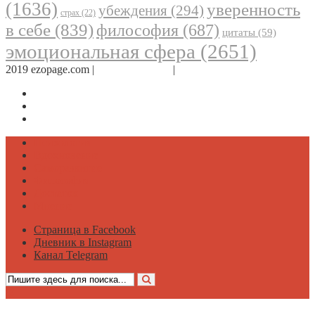
(1636)
уверенность
убеждения
(294)
страх
(22)
в себе
(839)
философия
(687)
цитаты
(59)
эмоциональная сфера
(2651)
2019 ezopage.com |
Обратная связь
|
О проекте
Страница в Facebook
Дневник в Instagram
Канал Telegram
Психология
Вдохновение
Саморазвитие
Философия
Достаток
Мнение
Страница в Facebook
Дневник в Instagram
Канал Telegram