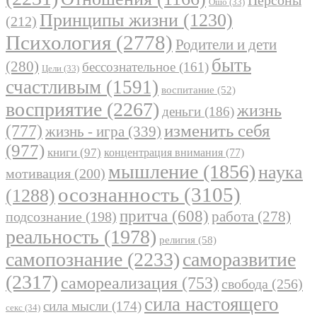
Персоны
Ошо
(33)
Принципы жизни
(1230)
(212)
Психология
(2778)
Родители и дети
быть
(280)
бессознательное
(161)
Цели
(33)
счастливым
(1591)
воспитание
(52)
восприятие
(2267)
жизнь
деньги
(186)
(777)
изменить себя
жизнь - игра
(339)
(977)
книги
(97)
концентрация внимания
(77)
мышление
(1856)
наука
мотивация
(200)
осознанность
(3105)
(1288)
притча
(608)
работа
(278)
подсознание
(198)
реальность
(1978)
религия
(58)
самопознание
(2233)
саморазвитие
(2317)
самореализация
(753)
свобода
(256)
сила настоящего
сила мысли
(174)
секс
(34)