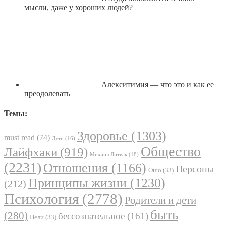
мысли, даже у хороших людей?
Алекситимия — что это и как ее
преодолевать
Темы:
Здоровье
(1303)
must read
(74)
Дети
(16)
Общество
Лайфхаки
(919)
Михаил Литвак
(18)
(2231)
Отношения
(1166)
Персоны
Ошо
(33)
Принципы жизни
(1230)
(212)
Психология
(2778)
Родители и дети
быть
(280)
бессознательное
(161)
Цели
(33)