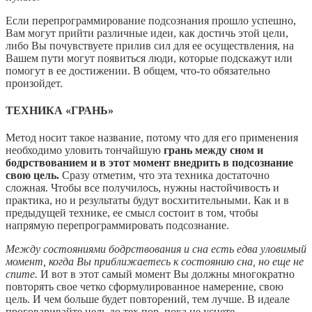
Если перепрограммирование подсознания прошло успешно,
Вам могут прийти различные идеи, как достичь этой цели,
либо Вы почувствуете прилив сил для ее осуществления, на
Вашем пути могут появиться люди, которые подскажут или
помогут в ее достижении. В общем, что-то обязательно
произойдет.
ТЕХНИКА «ГРАНЬ»
Метод носит такое название, потому что для его применения
необходимо уловить тончайшую
грань между сном и
бодрствованием и в этот момент внедрить в подсознание
свою цель.
Сразу отметим, что эта техника достаточно
сложная. Чтобы все получилось, нужны настойчивость и
практика, но и результаты будут восхитительными. Как и в
предыдущей технике, ее смысл состоит в том, чтобы
напрямую перепрограммировать подсознание.
Между состояниями бодрствования и сна есть едва уловимый
момент, когда Вы приближаетесь к состоянию сна, но еще не
спите.
И вот в этот самый момент Вы должны многократно
повторять свое четко сформулированное намерение, свою
цель. И чем больше будет повторений, тем лучше. В идеале
проговаривайте цель до тех пор, пока не уснете.