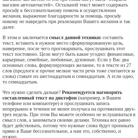
магазин автозапчастей». Остальной текст может содержать
просьбу к бессознательному помочь в осуществлении
желания, выражение благодарности за помощь, просьбу
никому не навредить при реализации Вашего желания и так
далее.
В этом и заключается
смысл данной техники:
составить
текст, вставить в нужное место сформулированную цель,
намерение, после чего проговаривать, прослушивать этот
текст постоянно. Цели могут быть какие угодно: финансовые,
карьерные, семейные, любовные, духовные. Если у Вас два
основных слова, формулирующих желание, то в тексте из 27
слов (предлоги и прочие мелкие части речи тоже считаются за
слова) ставьте их шестнадцатым и семнадцатым. А если одно,
то семнадцатым.
Что нужно сделать дальше?
Рекомендуется наговорить
составленный текст на диктофон
(например, в Вашем
телефоне или компьютере) и прослушивать запись
непрерывно в течение не менее получаса на протяжении двух-
трех недель. При этом Вы можете особенно не вслушиваться в
смысл слов, а заниматься своими делами. Техника все равно
будет действовать, потому что нужные слова будут проникать
прямо в Ваше бессознательное, а нам это, собственно, и
нужно.