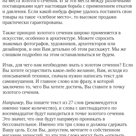
на места золотого сечения. И за эти места между различными
поставщиками идет настоящая борьба с применением откатов
и давления. Если какой-нибудь фирме удалось поставить свои
товары на такое «хлебное место», то высокие продажи
практически гарантированы.
Также принцип золотого сечения широко применяется в
искусстве, особенно в архитектуре. Можете спросить
знакомых фотографов, художников, архитекторов или
дизайнеров, и они Вам детально об этом расскажут. Мы же
слишком подробно на этом останавливаться не будем.
Итак, для чего нам необходимо знать о золотом сечении? Если
Вы хотите осуществить какое-либо желание, Вам, исходя из
описываемой техники, сначала нужно написать текст для
самовнушения. И главное слово или фразу, в которой
заключено то, чего Вы хотите достичь, Вы ставите в точку
золотого сечения.
Например
, Вы пишете текст из 27 слов (рекомендуется
именно такое количество), и слова с шестнадцатого по
восемнадцатое будут находиться в точке золотого сечения.
Это значит, что они будут напрямую проникать в
бессознательное. Именно эти три слова и должны сдержать
Вашу цель. Если Вы, допустим, мечтаете о собственном
магазине запчастей, то эти три слова могут быть «открыть