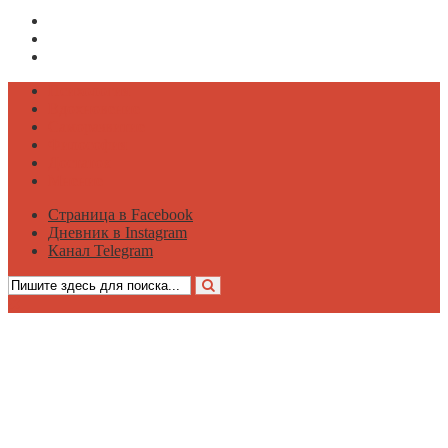
Страница в Facebook
Дневник в Instagram
Канал Telegram
Психология
Вдохновение
Саморазвитие
Философия
Достаток
Мнение
Страница в Facebook
Дневник в Instagram
Канал Telegram