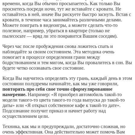
времени, когда Вы обычно просыпаетесь. Как только Вы
проснетесь посреди ночи, тут же вставайте с кровати. Не
оставайтесь в ней, иначе Вы рискуете быстро заснуть. Встав с
кровати, в течение часа занимайтесь различными делами.
Можете поиграть в видеоигры, а можете сделать что-то
полезное, например, убраться в квартире (только не
пылесосьте — вряд ли это понравится Вашим соседям).
Через час после пробуждения снова ложитесь спать и
наблюдайте за своим состоянием. Эта методика очень
помогает в процессе определения грани между
бодрствованием и тем мигом, когда Вы провалитесь в сон. Вы
будете четко осознавать свое состояние.
Когда Вы научитесь определять эту грань, каждый день в этом
состоянии полудремы начинайте, как мы уже говорили,
повторять про себя свое точно сформулированное
намерение.
Например: «Я приобрел автомобиль такой-то
модели такого-то цвета такого-то года выпуска до такой-то
даты» или «Я открыл собственное кафе к такой-то дате».
Подсознание получит приказ и начнет работу над
осуществлением цели.
Техника, как мы и предупреждали, достаточно сложная, но
очень эффективная. Она действительно может помочь Вам