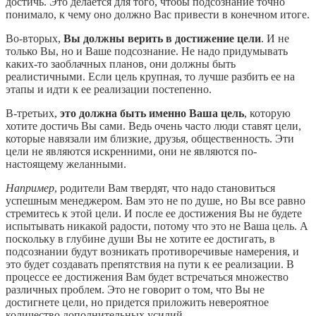
достичь. Это делается для того, чтобы подсознание точно
понимало, к чему оно должно Вас привести в конечном итоге.
Во-вторых,
Вы должны верить в достижение цели
. И не
только Вы, но и Ваше подсознание. Не надо придумывать
каких-то заоблачных планов, они должны быть
реалистичными. Если цель крупная, то лучше разбить ее на
этапы и идти к ее реализации постепенно.
В-третьих,
это должна быть именно Ваша цель
, которую
хотите достичь Вы сами. Ведь очень часто люди ставят цели,
которые навязали им близкие, друзья, общественность. Эти
цели не являются искренними, они не являются по-
настоящему желанными.
Например
, родители Вам твердят, что надо становиться
успешным менеджером. Вам это не по душе, но Вы все равно
стремитесь к этой цели. И после ее достижения Вы не будете
испытывать никакой радости, потому что это не Ваша цель. А
поскольку в глубине души Вы не хотите ее достигать, в
подсознании будут возникать противоречивые намерения, и
это будет создавать препятствия на пути к ее реализации. В
процессе ее достижения Вам будет встречаться множество
различных проблем. Это не говорит о том, что Вы не
достигнете цели, но придется приложить невероятное
количество дополнительных усилий.