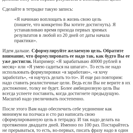
Сделайте в тетрадке такую запись:
«Я начинаю воплощать в жизнь свою цель
(пишете, что конкретно Вы хотите достигнуть). Я
устанавливаю время прихода первых зримых
результатов в любой из 20 дней от даты начала
практики».
Идем дальше.
Сформулируйте желаемую цель. Обратите
внимание, что формулировать ее надо так, как будто Вы ее
уже достигли.
Например: «Я зарабатываю 40000 рублей в
месяц» или «Я умею садиться на шпагат». То есть не надо
использовать формулировки «я заработаю», «я хочу
заработать», «я научусь делать то-то». И еще раз повторим:
надо ставить реалистичные цели. Ведь если Вы не верите в их
достижение, толку не будет. Более амбициозную цель Вы
всегда успеете поставить, когда достигнете предыдущую.
Масштаб надо увеличивать постепенно.
После этого Вам надо обеспечить себе уединение как
минимум на полчаса и сто раз написать свою
сформулированную цель в тетрадку. И так надо делать на
протяжении двадцати дней. Именно по 100 раз. Постарайтесь
не прерываться, то есть, во-первых, писать фразу надо в один