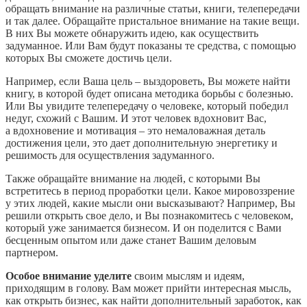
обращать внимание на различные статьи, книги, телепередачи
и так далее. Обращайте пристальное внимание на такие вещи.
В них Вы можете обнаружить идею, как осуществить
задуманное. Или Вам будут показаны те средства, с помощью
которых Вы сможете достичь цели.
Например, если Ваша цель – выздороветь, Вы можете найти
книгу, в которой будет описана методика борьбы с болезнью.
Или Вы увидите телепередачу о человеке, который победил
недуг, схожий с Вашим. И этот человек вдохновит Вас,
а вдохновение и мотивация – это немаловажная деталь
достижения цели, это дает дополнительную энергетику и
решимость для осуществления задуманного.
Также обращайте внимание на людей, с которыми Вы
встретитесь в период проработки цели. Какое мировоззрение
у этих людей, какие мысли они высказывают? Например, Вы
решили открыть свое дело, и Вы познакомитесь с человеком,
который уже занимается бизнесом. И он поделится с Вами
бесценным опытом или даже станет Вашим деловым
партнером.
Особое внимание уделите
своим мыслям и идеям,
приходящим в голову. Вам может прийти интересная мысль,
как открыть бизнес, как найти дополнительный заработок, как