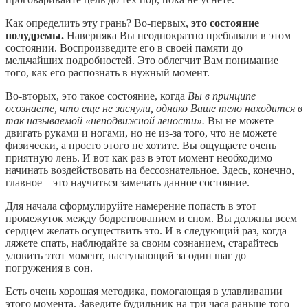
Как определить эту грань? Во-первых,
это состояние
полудремы.
Наверняка Вы неоднократно пребывали в этом
состоянии. Воспроизведите его в своей памяти до
мельчайших подробностей. Это облегчит Вам понимание
того, как его распознать в нужный момент.
Во-вторых, это такое состояние, когда
Вы в принципе
осознаете, что еще не заснули, однако Ваше тело находится в
так называемой «неподвижной лености».
Вы не можете
двигать руками и ногами, но не из-за того, что не можете
физически, а просто этого не хотите. Вы ощущаете очень
приятную лень. И вот как раз в этот момент необходимо
начинать воздействовать на бессознательное. Здесь, конечно,
главное – это научиться замечать данное состояние.
Для начала сформулируйте намерение попасть в этот
промежуток между бодрствованием и сном. Вы должны всем
сердцем желать осуществить это. И в следующий раз, когда
ляжете спать, наблюдайте за своим сознанием, старайтесь
уловить этот момент, наступающий за один шаг до
погружения в сон.
Есть очень хорошая методика, помогающая в улавливании
этого момента. Заведите будильник на три часа раньше того