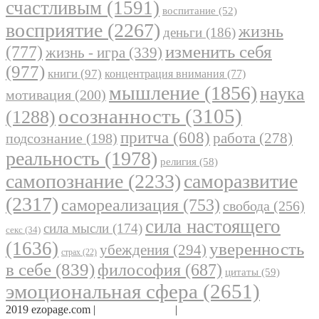
счастливым
(1591)
воспитание
(52)
восприятие
(2267)
жизнь
деньги
(186)
(777)
изменить себя
жизнь - игра
(339)
(977)
книги
(97)
концентрация внимания
(77)
мышление
(1856)
наука
мотивация
(200)
осознанность
(3105)
(1288)
притча
(608)
работа
(278)
подсознание
(198)
реальность
(1978)
религия
(58)
самопознание
(2233)
саморазвитие
(2317)
самореализация
(753)
свобода
(256)
сила настоящего
сила мысли
(174)
секс
(34)
(1636)
уверенность
убеждения
(294)
страх
(22)
в себе
(839)
философия
(687)
цитаты
(59)
эмоциональная сфера
(2651)
2019 ezopage.com |
Обратная связь
|
О проекте