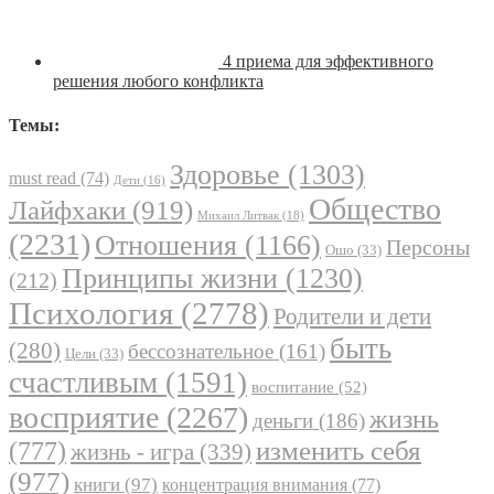
4 приема для эффективного
решения любого конфликта
Темы:
Здоровье
(1303)
must read
(74)
Дети
(16)
Общество
Лайфхаки
(919)
Михаил Литвак
(18)
(2231)
Отношения
(1166)
Персоны
Ошо
(33)
Принципы жизни
(1230)
(212)
Психология
(2778)
Родители и дети
быть
(280)
бессознательное
(161)
Цели
(33)
счастливым
(1591)
воспитание
(52)
восприятие
(2267)
жизнь
деньги
(186)
(777)
изменить себя
жизнь - игра
(339)
(977)
книги
(97)
концентрация внимания
(77)