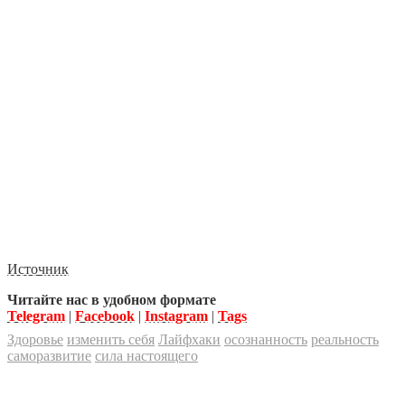
Источник
Читайте нас в удобном формате
Telegram
|
Facebook
|
Instagram
|
Tags
Здоровье
изменить себя
Лайфхаки
осознанность
реальность
саморазвитие
сила настоящего