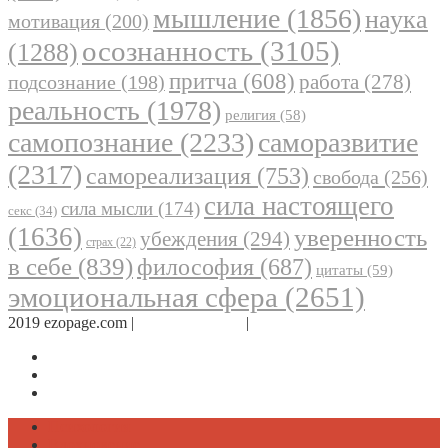
мышление
(1856)
наука
мотивация
(200)
осознанность
(3105)
(1288)
притча
(608)
работа
(278)
подсознание
(198)
реальность
(1978)
религия
(58)
самопознание
(2233)
саморазвитие
(2317)
самореализация
(753)
свобода
(256)
сила настоящего
сила мысли
(174)
секс
(34)
(1636)
уверенность
убеждения
(294)
страх
(22)
в себе
(839)
философия
(687)
цитаты
(59)
эмоциональная сфера
(2651)
2019 ezopage.com |
Обратная связь
|
О проекте
Страница в Facebook
Дневник в Instagram
Канал Telegram
Психология
Вдохновение