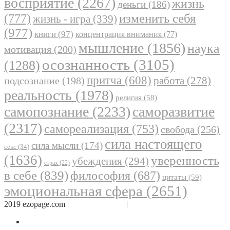
восприятие
(2267)
жизнь
деньги
(186)
(777)
изменить себя
жизнь - игра
(339)
(977)
книги
(97)
концентрация внимания
(77)
мышление
(1856)
наука
мотивация
(200)
осознанность
(3105)
(1288)
притча
(608)
работа
(278)
подсознание
(198)
реальность
(1978)
религия
(58)
самопознание
(2233)
саморазвитие
(2317)
самореализация
(753)
свобода
(256)
сила настоящего
сила мысли
(174)
секс
(34)
(1636)
уверенность
убеждения
(294)
страх
(22)
в себе
(839)
философия
(687)
цитаты
(59)
эмоциональная сфера
(2651)
2019 ezopage.com |
Обратная связь
|
О проекте
Страница в Facebook