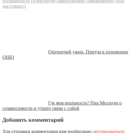
осознанность
Психология
самопознание
саморазвитие
сила
настоящего
Охотничий ужин. Притча в изложении
ОШО
Где моя реальность? Пиа Меллоди о
созависимости и утрате связи с собой
Добавить комментарий
Для отправки комментария вам необходимо
авторизоваться
.