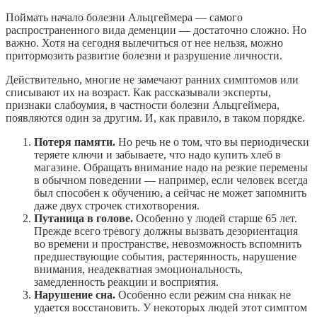
Поймать начало болезни Альцгеймера — самого
распространенного вида деменции — достаточно сложно. Но
важно. Хотя на сегодня вылечиться от нее нельзя, можно
притормозить развитие болезни и разрушение личности.
Действительно, многие не замечают ранних симптомов или
списывают их на возраст. Как рассказывали эксперты,
признаки слабоумия, в частности болезни Альцгеймера,
появляются один за другим. И, как правило, в таком порядке.
Потеря памяти.
Но речь не о том, что вы периодически
теряете ключи и забываете, что надо купить хлеб в
магазине. Обращать внимание надо на резкие перемены
в обычном поведении — например, если человек всегда
был способен к обучению, а сейчас не может запомнить
даже двух строчек стихотворения.
Путаница в голове.
Особенно у людей старше 65 лет.
Прежде всего тревогу должны вызвать дезориентация
во времени и пространстве, невозможность вспомнить
предшествующие события, растерянность, нарушение
внимания, неадекватная эмоциональность,
замедленность реакции и восприятия.
Нарушение сна.
Особенно если режим сна никак не
удается восстановить. У некоторых людей этот симптом