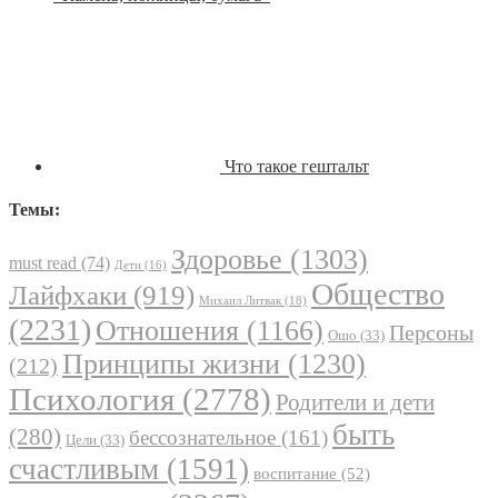
Что такое гештальт
Темы:
Здоровье
(1303)
must read
(74)
Дети
(16)
Общество
Лайфхаки
(919)
Михаил Литвак
(18)
(2231)
Отношения
(1166)
Персоны
Ошо
(33)
Принципы жизни
(1230)
(212)
Психология
(2778)
Родители и дети
быть
(280)
бессознательное
(161)
Цели
(33)
счастливым
(1591)
воспитание
(52)