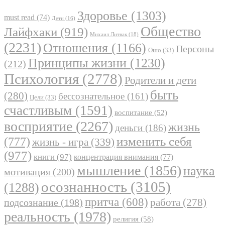
Здоровье
(1303)
must read
(74)
Дети
(16)
Общество
Лайфхаки
(919)
Михаил Литвак
(18)
(2231)
Отношения
(1166)
Персоны
Ошо
(33)
Принципы жизни
(1230)
(212)
Психология
(2778)
Родители и дети
быть
(280)
бессознательное
(161)
Цели
(33)
счастливым
(1591)
воспитание
(52)
восприятие
(2267)
жизнь
деньги
(186)
(777)
изменить себя
жизнь - игра
(339)
(977)
книги
(97)
концентрация внимания
(77)
мышление
(1856)
наука
мотивация
(200)
осознанность
(3105)
(1288)
притча
(608)
работа
(278)
подсознание
(198)
реальность
(1978)
религия
(58)