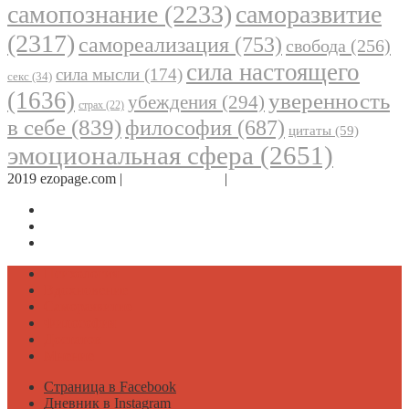
самопознание
(2233)
саморазвитие
(2317)
самореализация
(753)
свобода
(256)
сила настоящего
сила мысли
(174)
секс
(34)
(1636)
уверенность
убеждения
(294)
страх
(22)
в себе
(839)
философия
(687)
цитаты
(59)
эмоциональная сфера
(2651)
2019 ezopage.com |
Обратная связь
|
О проекте
Страница в Facebook
Дневник в Instagram
Канал Telegram
Психология
Вдохновение
Саморазвитие
Философия
Достаток
Мнение
Страница в Facebook
Дневник в Instagram