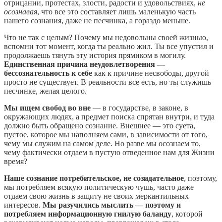
отрицании, протестах, злости, радости и удовольствиях,
не
осознавая
, что все это составляет лишь маленькую часть
нашего сознания, даже не песчинка, а гораздо меньше.
Что не так с целым? Почему мы недовольны своей жизнью,
вспомни тот момент, когда ты реально жил. Ты все упустил и
продолжаешь тянуть эту история прямиком в могилу.
Единственная причина неудовлетворения —
бессознательность к себе
как к причине несвободы, другой
просто не существует. В реальности все есть, но ты служишь
песчинке, желая целого.
Мы ищем свобод во вне
— в государстве, в законе, в
окружающих людях, а предмет поиска спрятан внутри, и туда
должно быть обращено сознание. Внешнее — это суета,
пустое, которое мы наполняем сами, в зависимости от того,
чему мы служим на самом деле. Но разве мы осознаем то,
чему фактически отдаем в пустую отведенное нам для Жизни
время?
Наше сознание потребительское, не созидательное
, поэтому,
мы потребляем всякую политическую чушь, часто даже
отдаем свою жизнь в защиту не своих меркантильных
интересов.
Мы разучились мыслить — поэтому и
потребляем информационную гнилую баланду
, которой