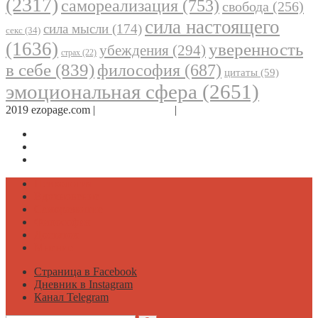
(2317)
самореализация
(753)
свобода
(256)
сила настоящего
сила мысли
(174)
секс
(34)
(1636)
уверенность
убеждения
(294)
страх
(22)
в себе
(839)
философия
(687)
цитаты
(59)
эмоциональная сфера
(2651)
2019 ezopage.com |
Обратная связь
|
О проекте
Страница в Facebook
Дневник в Instagram
Канал Telegram
Психология
Вдохновение
Саморазвитие
Философия
Достаток
Мнение
Страница в Facebook
Дневник в Instagram
Канал Telegram