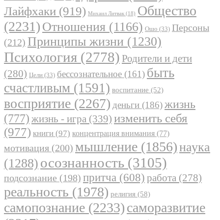
Общество
Лайфхаки
(919)
Михаил Литвак
(18)
(2231)
Отношения
(1166)
Персоны
Ошо
(33)
Принципы жизни
(1230)
(212)
Психология
(2778)
Родители и дети
быть
(280)
бессознательное
(161)
Цели
(33)
счастливым
(1591)
воспитание
(52)
восприятие
(2267)
жизнь
деньги
(186)
(777)
изменить себя
жизнь - игра
(339)
(977)
книги
(97)
концентрация внимания
(77)
мышление
(1856)
наука
мотивация
(200)
осознанность
(3105)
(1288)
притча
(608)
работа
(278)
подсознание
(198)
реальность
(1978)
религия
(58)
самопознание
(2233)
саморазвитие